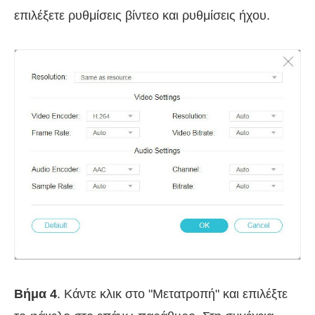
επιλέξετε ρυθμίσεις βίντεο και ρυθμίσεις ήχου.
Βήμα 4
. Κάντε κλικ στο "Μετατροπή" και επιλέξτε