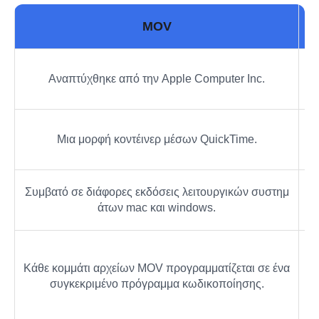
MOV
Αν
Αναπτύχθηκε από την Apple Computer Inc.
Έν
Μια μορφή κοντέινερ μέσων QuickTime.
Συμβατό σε διάφορες εκδόσεις λειτουργικών συστημ
Υπ
άτων mac και windows.
Χρ
Κάθε κομμάτι αρχείων MOV προγραμματίζεται σε ένα
η
συγκεκριμένο πρόγραμμα κωδικοποίησης.
(A