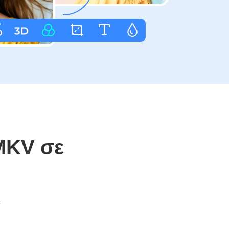
MKV σε
ο