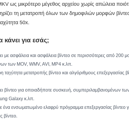
 MKV ως μικρότερο μέγεθος αρχείου χωρίς απώλεια ποιό
ρίζει τη μετατροπή όλων των δημοφιλών μορφών βίντε
αχύτητα 50x.
α κάνει για εσάς;
ει με ασφάλεια και ασφάλεια βίντεο σε περισσότερες από 200 μ
ων των MOV, WMV, AVI, MP4 κ.λπ.
ρη ταχύτητα μετατροπής βίντεο και αλγόριθμους επεξεργασίας β
ει βίντεο για οποιαδήποτε συσκευή, συμπεριλαμβανομένων των
ung Galaxy κ.λπ.
με ένα ενσωματωμένο ελαφρύ πρόγραμμα επεξεργασίας βίντεο γ
ς βίντεο.