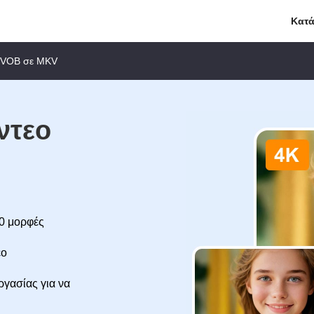
Κατ
ε VOB σε MKV
ντεο
00 μορφές
εο
γασίας για να