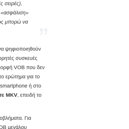
 σειρές),
ς «ασφάλιση»
πώς μπορώ να
 να ψηφιοποιηθούν
φορητές συσκευές
 μορφή VOB που δεν
το ερώτημα για το
 smartphone ή στο
σε MKV
, επειδή το
οβλήματα. Για
VOB μεγάλου