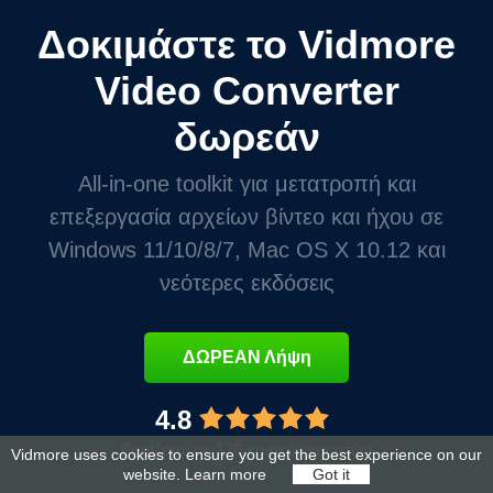
Δοκιμάστε το Vidmore
Video Converter
δωρεάν
All-in-one toolkit για μετατροπή και
επεξεργασία αρχείων βίντεο και ήχου σε
Windows 11/10/8/7, Mac OS X 10.12 και
νεότερες εκδόσεις
ΔΩΡΕΑΝ Λήψη
4.8
βασίζεται σε 176 κριτικές χρηστών
Vidmore uses cookies to ensure you get the best experience on our
website.
Learn more
Got it