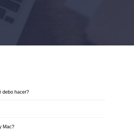
é debo hacer?
lectrónico dentro de una hora después de que
ha perdido, póngase en contacto con
ia inmediatamente.
 correo electrónico y código de registro.3.
 y Mac?
ue puede usar una clave de licencia de la