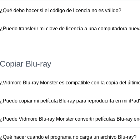
versión de Windows. Si la clave de licencia no funciona,
¿Qué debo hacer si el código de licencia no es válido?
soporte (
support@vidmore.com.
) dentro de los 7 días e int
1. Asegúrese de haber instalado el producto correcto y la
el código de licencia directamente del correo electrónico y
¿Puedo transferir mi clave de licencia a una computadora nue
de escritura. No hay "o" o "l" en el código de licencia.3. 
Sí, pero es necesario restablecer la clave de licencia. Pó
registro y envíela a nuestro equipo de soporte (
support@v
soporte (
support@vidmore.com
) y envíenos la informació
licencia). Luego te ayudaremos a restablecer la clave.
Copiar Blu-ray
¿Vidmore Blu-ray Monster es compatible con la copia del últim
Sí, este Blu-ray Ripper es compatible con el último Blu-r
RE y BD-R), carpetas Blu-ray y archivos ISO Blu-ray.
¿Puedo copiar mi película Blu-ray para reproducirla en mi iPad
Sí, Vidmore Blu-ray Monster le permite copiar Blu-ray a cu
reproducirlo en cualquier dispositivo digital como iPhone,
¿Puede Vidmore Blu-ray Monster convertir películas Blu-ray en
No, Vidmore Blu-ray Monster solo puede convertir película
o audio como MP4, MOV, MKV, AVI, WMV, WEBM, M4V, 3G
¿Qué hacer cuando el programa no carga un archivo Blu-ray?