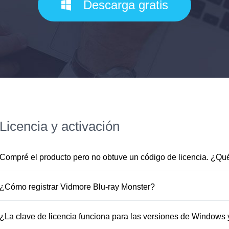
Descarga gratis
Licencia y activación
Compré el producto pero no obtuve un código de licencia. ¿Qu
Generalmente, recibirá el código de licencia por correo e
se complete el pedido. Si no lo ha recibido a tiempo o lo 
¿Cómo registrar Vidmore Blu-ray Monster?
support@vidmore.com.
Le enviaremos el código de licenc
1. Abra la ventana de registro.2. Introduzca su dirección de
Haga clic en "Activar" para finalizar el registro.
¿La clave de licencia funciona para las versiones de Windows
No. El programa solo es compatible con Windows, por lo q