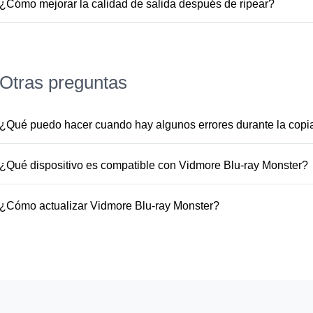
¿Cómo mejorar la calidad de salida después de ripear?
de agua" para agregar texto o imagen a su video.
Para diferentes demandas de salida, ofrecemos Destripado
personalizado, Destripador de carpetas BD y Destripador 
Ripper si desea copiar un archivo Blu-ray sin pérdida de c
Otras preguntas
¿Qué puedo hacer cuando hay algunos errores durante la copi
1. Asegúrese de que no haya anochecer en su disco Blu-ray
tenga la última actualización del controlador.3. Los errore
¿Qué dispositivo es compatible con Vidmore Blu-ray Monster?
que deba reemplazar uno nuevo.4. Póngase en contacto c
Vidmore Blu-ray Monster admite la extracción de Blu-ray a
(
support@vidmore.com
) para obtener más ayuda. Envíenos 
reproducirlos en varios dispositivos telefónicos, como iP
¿Cómo actualizar Vidmore Blu-ray Monster?
Xiaomi, HTC, Apple TV, Samsung TV, LG TV , Sony TV, Pa
Puede descargar la última versión de Vidmore Blu-ray Mons
Xbox One X, Xbox One S, Xbox One, PS4, PS3, PSP, Wii, 
instalado Vidmore Blu-ray Monster