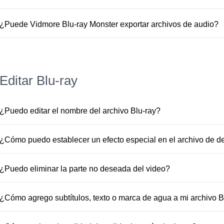
1. Asegúrese de que el archivo Blu-ray que está cargando
sistema lea el disco Blu-ray correctamente.3. Asegúrese d
¿Puede Vidmore Blu-ray Monster exportar archivos de audio?
cargar el disco Blu-ray.4. Póngase en contacto con nuestro
Sí, Vidmore Blu-ray Monster admite la extracción de Blu-
para obtener más ayuda. Envíenos el archivo original si es
AC3, WMA, WAV, AIFF, FLAC, MKA, OGG, etc.
Editar Blu-ray
¿Puedo editar el nombre del archivo Blu-ray?
Sí, Vidmore Blu-ray Monster admite el cambio de nombre d
nombre" y escriba el nombre de archivo adecuado.
¿Cómo puedo establecer un efecto especial en el archivo de d
Haga clic en "Editar" > "Efecto y filtro" para establecer efecto
el contraste, la saturación, el brillo y el tono.
¿Puedo eliminar la parte no deseada del video?
Sí, puede hacer clic en "Editar" > "Recortar". Luego, elija 
la parte deseada.
¿Cómo agrego subtítulos, texto o marca de agua a mi archivo B
Agregar un subtítulo
Haga clic en "Editar" y elija "Subtítul
admiten subtítulos en formatos srt, ass, ssa.
Agregar marca