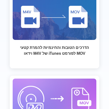
הדרכים הטובות והחינמיות להמרת קטעי
וידאו M4V של iTunes לפורמט MOV