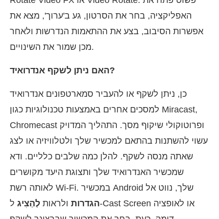
האפליקציה, בחר את הסרטון, גע ב'ערוך', מצא את
אפשרות הסיבוב, בצע את ההתאמות הנדרשות ולאחר
מכן שמור את השינויים.
האם ניתן לשקף אנדרואיד?
כן, ניתן לשקף או להעביר סמארטפונים אנדרואיד
למסכים אחרים באמצעות טכנולוגיות כגון Miracast,
Chromecast ופרוטוקולי שיקוף מסך. התהליך המדויק
עשוי להשתנות בהתאם למכשיר שלך ולטלוויזיה או לצג
שאתה מנסה לשקף. להלן כמה שלבים כלליים. ודא
שמכשיר האנדרואיד שלך ותצוגת היעד מקושרים
לאותה רשת Wi-Fi. במכשיר Android שלך, נווט אל
הגדרות
ולראות
לְהַצִיג
ל-Cast Screen או לאופציה
דומה. כעת, בחר את המכשיר שברצונך לשקף