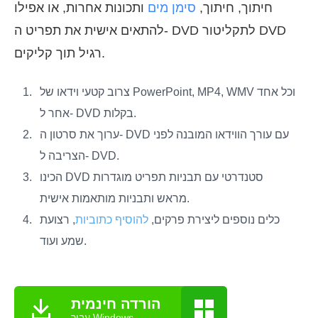
חיתוך, חיתוך,
סימן מים
ותכונות אחרות, או אפילו
להתאים אישית את תפריט ה- DVD לתקליטור DVD
רגיל תוך קליקים.
צרוב קטעי וידאו של PowerPoint, MP4, WMV וכל אחד
אחר ל- DVD בקלות.
ערוך את סרטון ה- DVD עם עורך הווידאו המובנה לפני
הצריבה ל- DVD.
הכינו DVD סטנדרטי עם תבניות תפריט מוגדרות
מראש ותבניות מותאמות אישית.
כלים נוספים ליצירת פרקים,
להוסיף כתוביות
, רצועת
שמע ועוד.
הורדה חינמית
עבור Windows