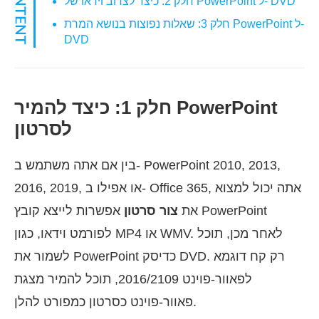
חלק 2: כיצד לצרוב וידאו של PowerPoint ל- DVD
חלק 3: שאלות נפוצות בנושא המרת PowerPoint ל-
DVD
חלק 1: כיצד להמיר PowerPoint
לסרטון
בין אם אתה משתמש ב- PowerPoint 2010, 2013,
2016, 2019, או אפילו ב- Office 365, אתה יכול למצוא
את
צור סרטון
אפשרות לייצא קובץ PowerPoint
לפורמט וידאו, כגון MP4 או WMV. לאחר מכן, תוכל
לשמור את PowerPoint כדיסק DVD. רק קח דוגמא
לפאוור-פוינט 2016/2109, תוכל להמיר מצגת
פאוור-פוינט כסרטון כמפורט להלן.