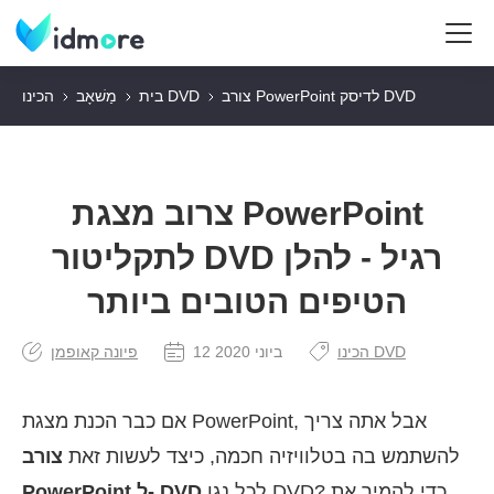
צורב PowerPoint לדיסק DVD
הכינו DVD
בית
מַשׁאָב
צרוב מצגת PowerPoint
לתקליטור DVD רגיל - להלן
הטיפים הטובים ביותר
הכינו DVD
12 ביוני 2020
פיונה קאופמן
אם כבר הכנת מצגת PowerPoint, אבל אתה צריך
להשתמש בה בטלוויזיה חכמה, כיצד לעשות זאת
צורב
לכל נגן DVD? כדי להמיר את
PowerPoint ל- DVD