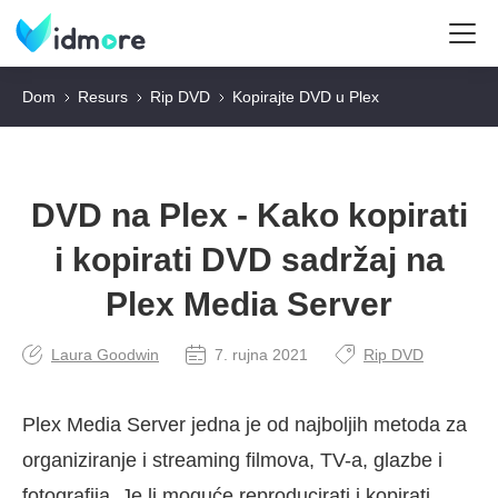
Dom
Resurs
Rip DVD
Kopirajte DVD u Plex
DVD na Plex - Kako kopirati
i kopirati DVD sadržaj na
Plex Media Server
Laura Goodwin
7. rujna 2021
Rip DVD
Plex Media Server jedna je od najboljih metoda za
organiziranje i streaming filmova, TV-a, glazbe i
fotografija. Je li moguće reproducirati i kopirati