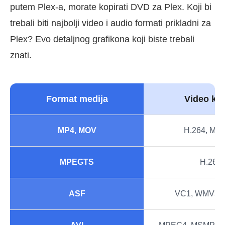
putem Plex-a, morate kopirati DVD za Plex. Koji bi
trebali biti najbolji video i audio formati prikladni za
Plex? Evo detaljnog grafikona koji biste trebali
znati.
Format medija
Video ko
MP4, MOV
H.264, MP
MPEGTS
H.264
ASF
VC1, WMV3,