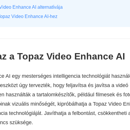
 Video Enhance AI alternatívája
 Topaz Video Enhance AI-hez
 az a Topaz Video Enhance AI
 AI egy mesterséges intelligencia technológiát használó
tt eszközt úgy tervezték, hogy feljavítsa és javítsa a vid
en használták a tartalomkészítők, például filmesek és fot
óinak vizuális minőségét, kipróbálhatja a Topaz Video Enh
ia technológiáját. Javíthatja a felbontást, csökkentheti a 
nincs szüksége.