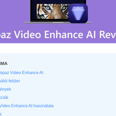
LMA
 Topaz Video Enhance AI
álói felület
mények
kciók
z Video Enhance AI használata
k