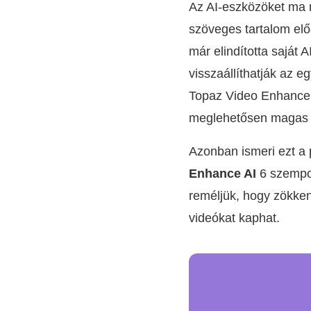
Az AI-eszközöket ma 
szöveges tartalom előá
már elindította saját 
visszaállíthatják az 
Topaz Video Enhance A
meglehetősen magas st
Azonban ismeri ezt a
Enhance AI
6 szempon
reméljük, hogy zökken
videókat kaphat.