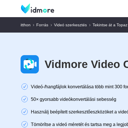
itthon
Forrás
Videó szerkesztés
Tekintse át a Topaz
Vidmore Video 
Videó-/hangfájlok konvertálása több mint 300 
50× gyorsabb videókonvertálási sebesség
Használj beépített szerkesztőeszközöket a vid
Tömörítse a videó méretét és tartsa meg a legj