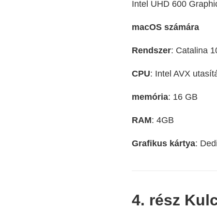
Intel UHD 600 Graphi
macOS számára
Rendszer
: Catalina 
CPU
: Intel AVX utasí
memória
: 16 GB
RAM
: 4GB
Grafikus kártya
: Ded
4. rész Kul