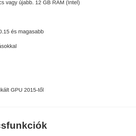
cs vagy újabb. 12 GB RAM (Intel)
10.15 és magasabb
tásokkal
ikált GPU 2015-től
csfunkciók