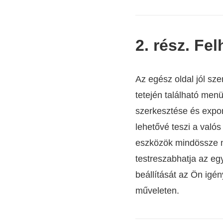
2. rész. Fel
Az egész oldal jól sze
tetején található menü
szerkesztése és expor
lehetővé teszi a valós 
eszközök mindössze né
testreszabhatja az egy
beállítását az Ön igén
műveleten.