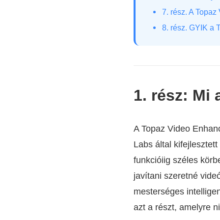
7. rész. A Topaz
8. rész. GYIK a
1. rész: Mi
A Topaz Video Enhance
Labs által kifejleszte
funkcióiig széles körb
javítani szeretné vide
mesterséges intelligenc
azt a részt, amelyre 