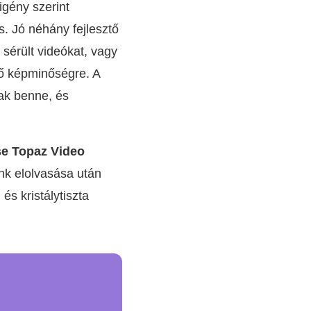
gény szerint
s. Jó néhány fejlesztő
 sérült videókat, vagy
ső képminőségre. A
ak benne, és
se Topaz Video
unk elolvasása után
s kristálytiszta