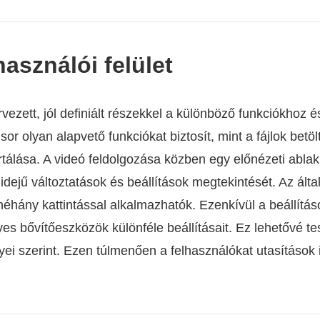
használói felület
rvezett, jól definiált részekkel a különböző funkciókhoz é
sor olyan alapvető funkciókat biztosít, mint a fájlok betö
tálása. A videó feldolgozása közben egy előnézeti ablak
idejű változtatások és beállítások megtekintését. Az általa
hány kattintással alkalmazhatók. Ezenkívül a beállítás
es bővítőeszközök különféle beállításait. Ez lehetővé te
yei szerint. Ezen túlmenően a felhasználókat utasítások 