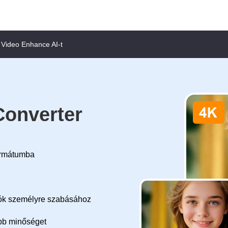
 Video Enhance AI-t
Converter
formátumba
eók személyre szabásához
obb minőséget