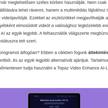
már meglehetősen széles körben használják. Nem csak i
llítására lehet rávenni, hanem a multimédiás fájlokhoz i
AI videójavítóját. Ezekkel az eszközökkel megjavíthatják a
egyébként elmosódott videót a valósághoz legközelebb e
I az egyik legjobb. A felhasználók világszerte megbízn
átuszra tett szert.
 programot átfogóan? Ebben a cikkben fogunk
áttekinté
tból, és az egyik legjobb alternatívát ajánljuk. Tartalm
őmentesen tudja használni a Topaz Video Enhance AI-t, é