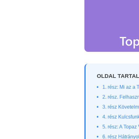
OLDAL TARTA
1. rész: Mi az a
2. rész. Felhaszn
3. rész Követel
4. rész Kulcsfun
5. rész: A Topa
6. rész Hátrányo