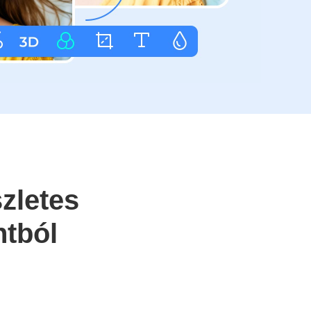
zletes
ntból