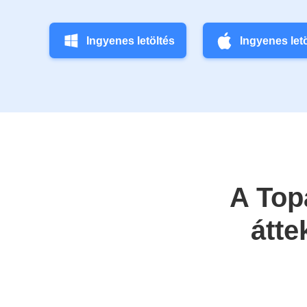
Ingyenes letöltés
Ingyenes let
A Top
átte