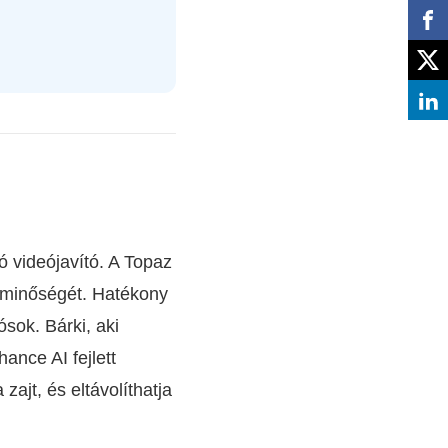
 videójavító. A Topaz
eó minőségét. Hatékony
ósok. Bárki, aki
ance AI fejlett
zajt, és eltávolíthatja