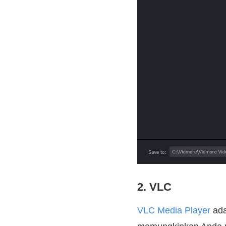
2. VLC
VLC Media Player
ada