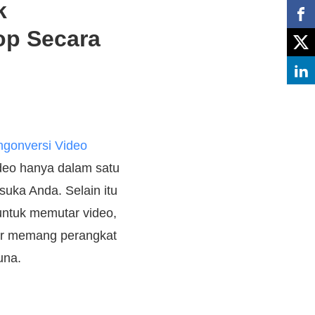
k
op Secara
gonversi Video
deo hanya dalam satu
suka Anda. Selain itu
untuk memutar video,
ter memang perangkat
una.