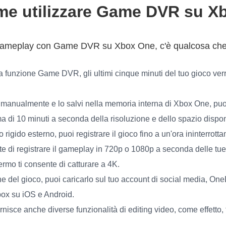
ome utilizzare Game DVR su 
l gameplay con Game DVR su Xbox One, c'è qualcosa che
a funzione Game DVR, gli ultimi cinque minuti del tuo gioco verr
o manualmente e lo salvi nella memoria interna di Xbox One, puo
a di 10 minuti a seconda della risoluzione e dello spazio dispon
rigido esterno, puoi registrare il gioco fino a un'ora ininterrott
e di registrare il gameplay in 720p o 1080p a seconda delle tue
rmo ti consente di catturare a 4K.
e del gioco, puoi caricarlo sul tuo account di social media, One
box su iOS e Android.
sce anche diverse funzionalità di editing video, come effetto, t