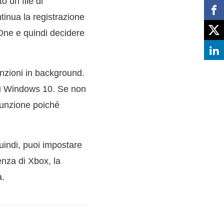
 un file di
tinua la registrazione
 One e quindi decidere
nzioni in background.
su Windows 10. Se non
 funzione poiché
indi, puoi impostare
enza di Xbox, la
a.