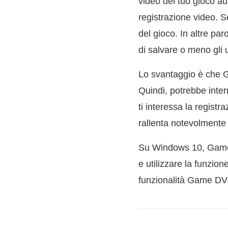
video del tuo gioco au
registrazione video. S
del gioco. In altre p
di salvare o meno gli u
Lo svantaggio è che G
Quindi, potrebbe inte
ti interessa la regist
rallenta notevolmente 
Su Windows 10, Game B
e utilizzare la funzion
funzionalità Game DVR