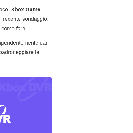
ioco.
Xbox Game
un recente sondaggio,
o come fare.
ndipendentemente dai
 padroneggiare la