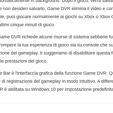
tomaticamente in background. Dopo il gioco, verrà salvato
e non desideri salvarlo, Game DVR elimina il video e con
arole, puoi giocare normalmente ai giochi su Xbox o Xbox
ltimi cinque minuti di gioco.
ame DVR richiede alcune risorse di sistema sebbene fu
rrompere la tua esperienza di gioco sia su console che 
razione del gameplay, ti suggeriamo di disabilitare questa
le prestazioni del gioco.
ar è l'interfaccia grafica della funzione Game DVR. Qu
e di registrazione del gameplay in modo intuitivo. A differ
 è abilitata su Windows 10 per impostazione predefinit