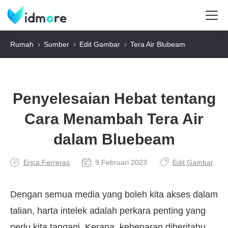
Rumah
Sumber
Edit Gambar
Tera Air Blubeam
Penyelesaian Hebat tentang
Cara Menambah Tera Air
dalam Bluebeam
Erica Ferreras
9 Februari 2023
Edit Gambar
Dengan semua media yang boleh kita akses dalam
talian, harta intelek adalah perkara penting yang
perlu kita tangani. Kerana, kebenaran diberitahu,