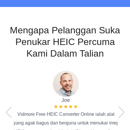
Mengapa Pelanggan Suka
Penukar HEIC Percuma
Kami Dalam Talian
Pen
pan
Joe
foto
Vidmore Free HEIC Converter Online ialah alat
s
yang agak bagus dan berguna untuk menukar imej