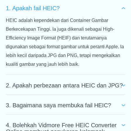
1. Apakah fail HEIC?
HEIC adalah kependekan dari Container Gambar
Berkecekapan Tinggi. Ia juga dikenali sebagai High-
Efficiency Image Format (HEIF) dan terutamanya
digunakan sebagai format gambar untuk peranti Apple. Ia
lebih kecil daripada JPG dan PNG, tetapi mengekalkan
kualiti gambar yang jauh lebih baik.
2. Apakah perbezaan antara HEIC dan JPG?
Tidak seperti JPG, fail HEIC boleh dibuka pada peranti
3. Bagaimana saya membuka fail HEIC?
iOS 11 dan macOS High Sierra. Dan HEIC mengambil
separuh ruang daripada JPEG dengan jumlah maklumat
Anda boleh membuka fail HEIC pada peranti iOS 11 dan
yang sama. Selain itu, fail HEIC dapat menyimpan bukan
4. Bolehkah Vidmore Free HEIC Converter
macOS High Sierra. Jika anda menggunakan Windows,