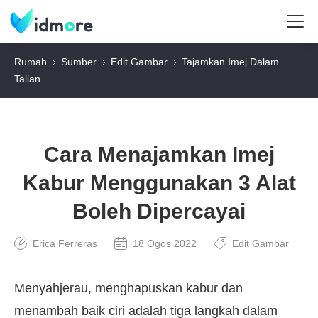
Rumah
Sumber
Edit Gambar
Tajamkan Imej Dalam
Talian
Cara Menajamkan Imej
Kabur Menggunakan 3 Alat
Boleh Dipercayai
Erica Ferreras
18 Ogos 2022
Edit Gambar
Menyahjerau, menghapuskan kabur dan
menambah baik ciri adalah tiga langkah dalam