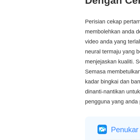
Dengan Ce
Perisian cekap perta
membolehkan anda de
video anda yang terla
neural termaju yang 
menjejaskan kualiti. 
Semasa membetulkan vi
kadar bingkai dan bany
dinanti-nantikan unt
pengguna yang anda p
Penukar