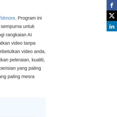
Vidmore
. Program ini
 sempurna untuk
ogi rangkaian AI
tkan video tanpa
embetulkan video anda.
n peleraian, kualiti,
perisian yang paling
ang paling mesra