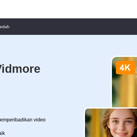
Dedah
Vidmore
memperibadikan video
aik