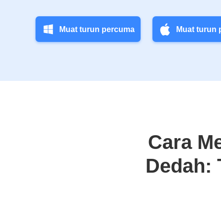
Muat turun percuma
Muat turun
Cara Me
Dedah: 