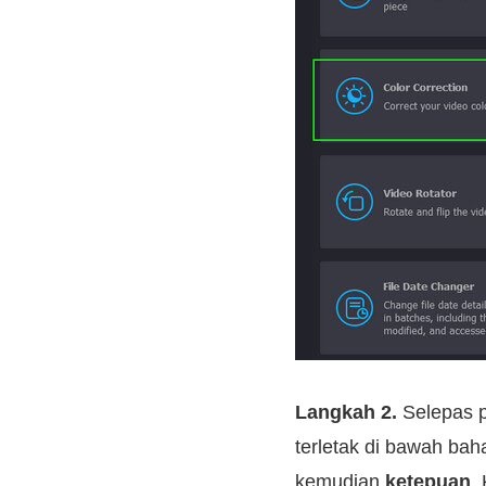
Langkah 2.
Selepas p
terletak di bawah ba
kemudian
ketepuan
.