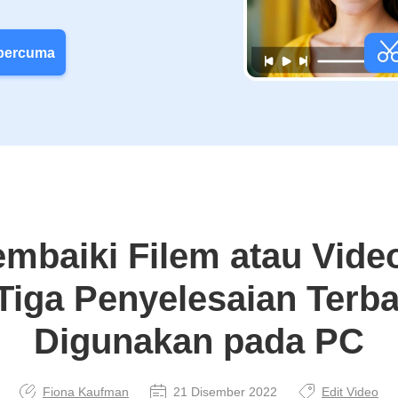
 percuma
mbaiki Filem atau Video
Tiga Penyelesaian Terba
Digunakan pada PC
Fiona Kaufman
21 Disember 2022
Edit Video