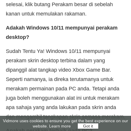
selesai, klik butang Perakam besar di sebelah
kanan untuk memulakan rakaman.
Adakah Windows 10/11 mempunyai perakam
desktop?
Sudah Tentu Ya! Windows 10/11 mempunyai
perakam skrin desktop terbina dalam yang
dipanggil alat tangkap video Xbox Game Bar.
Seperti namanya, ia direka terutamanya untuk
merakam permainan pada PC anda. Tetapi anda
juga boleh menggunakan alat ini untuk merakam
apa sahaja yang anda lakukan pada skrin anda
dan mengambil tangkapan skrin semasa merakam.
Vidmore uses cookies to ensure you get the best experience on our
website.
Learn more
Got it
Apakah perakam terbaik pada PC?