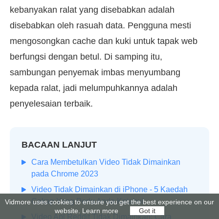
kebanyakan ralat yang disebabkan adalah
disebabkan oleh rasuah data. Pengguna mesti
mengosongkan cache dan kuki untuk tapak web
berfungsi dengan betul. Di samping itu,
sambungan penyemak imbas menyumbang
kepada ralat, jadi melumpuhkannya adalah
penyelesaian terbaik.
BACAAN LANJUT
Cara Membetulkan Video Tidak Dimainkan
pada Chrome 2023
Video Tidak Dimainkan di iPhone - 5 Kaedah
Cekap Yang Perlu Anda Ketahui
Vidmore uses cookies to ensure you get the best experience on our
website.
Learn more
Got it
Video Apl Reddit Tidak Dimainkan: Cara