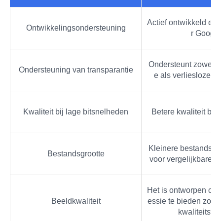
Actief ontwikkeld en
Ontwikkelingsondersteuning
r Google
Ondersteunt zowel v
Ondersteuning van transparantie
e als verliesloze tr
Kwaliteit bij lage bitsnelheden
Betere kwaliteit bij 
Kleinere bestandsgro
Bestandsgrootte
voor vergelijkbare be
Het is ontworpen om
Beeldkwaliteit
essie te bieden zonde
kwaliteitsver