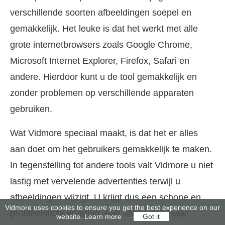
verschillende soorten afbeeldingen soepel en
gemakkelijk. Het leuke is dat het werkt met alle
grote internetbrowsers zoals Google Chrome,
Microsoft Internet Explorer, Firefox, Safari en
andere. Hierdoor kunt u de tool gemakkelijk en
zonder problemen op verschillende apparaten
gebruiken.
Wat Vidmore speciaal maakt, is dat het er alles
aan doet om het gebruikers gemakkelijk te maken.
In tegenstelling tot andere tools valt Vidmore u niet
lastig met vervelende advertenties terwijl u
afbeeldingen wijzigt. U krijgt dus een schone en
Vidmore uses cookies to ensure you get the best experience on our
probleemloze ervaring. Niet alleen dat, maar
website.
Learn more
Got it