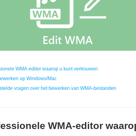
sionele WMA-editor waarop u kunt vertrouwen
bewerken op Windows/Mac
estelde vragen over het bewerken van WMA-bestanden
ofessionele WMA-editor waaro