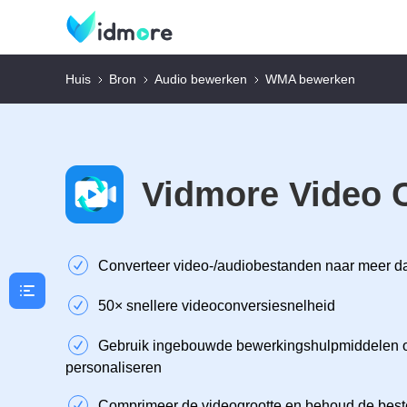
Huis
Bron
Audio bewerken
WMA bewerken
Vidmore Video 
Converteer video-/audiobestanden naar meer d
50× snellere videoconversiesnelheid
Gebruik ingebouwde bewerkingshulpmiddelen o
personaliseren
Comprimeer de videogrootte en behoud de beste