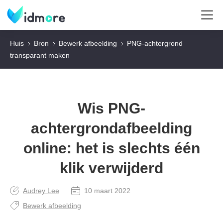
Huis
Bron
Bewerk afbeelding
PNG-achtergrond
transparant maken
Wis PNG-
achtergrondafbeelding
online: het is slechts één
klik verwijderd
Audrey Lee
10 maart 2022
Bewerk afbeelding