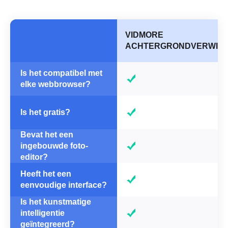
VIDMORE
ACHTERGRONDVERWIJ
Is het compatibel met
elke webbrowser?
Is het gratis?
Bevat het een
ingebouwde foto-
editor?
Heeft het een
eenvoudige interface?
Is het kunstmatige
intelligentie
geïntegreerd?