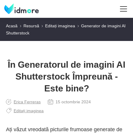
Acasă
Resursă
Editați imaginea
Generator de imagini AI
Shutterstock
În Generatorul de imagini AI
Shutterstock Împreună -
Este bine?
Erica Ferreras
15 octombrie 2024
Editați imaginea
Ați văzut vreodată picturile frumoase generate de