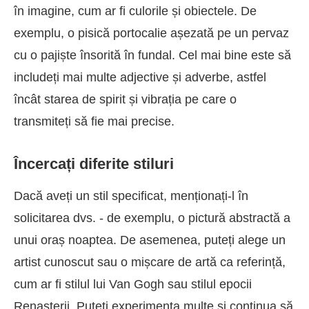
în imagine, cum ar fi culorile și obiectele. De
exemplu, o pisică portocalie așezată pe un pervaz
cu o pajiște însorită în fundal. Cel mai bine este să
includeți mai multe adjective și adverbe, astfel
încât starea de spirit și vibrația pe care o
transmiteți să fie mai precise.
Încercați diferite stiluri
Dacă aveți un stil specificat, menționați-l în
solicitarea dvs. - de exemplu, o pictură abstractă a
unui oraș noaptea. De asemenea, puteți alege un
artist cunoscut sau o mișcare de artă ca referință,
cum ar fi stilul lui Van Gogh sau stilul epocii
Renașterii. Puteți experimenta multe și continua să