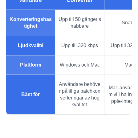
vandlare
Converter
Konverteringshas
Upp till 50 gånger s
Snabb
tighet
nabbare
Ljudkvalité
Upp till 320 kbps
Upp till 320
Plattform
Windows och Mac
Mac
Användare behöve
Mac-använda
r pålitliga batchkon
Bäst för
m vill ha inb
verteringar av hög
pple-integra
kvalitet.