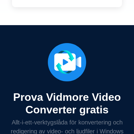
Prova Vidmore Video
Converter gratis
Allt-i-ett-verktygslåda för konvertering och
redigering av video- och ljudfiler i Windows