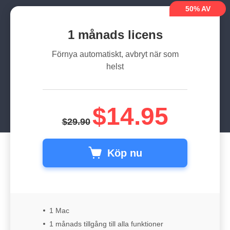
50% AV
För macOS
För Window
1 månads licens
Förnya automatiskt, avbryt när som
helst
$14.95
$29.90
Köp nu
1 Mac
1 månads tillgång till alla funktioner