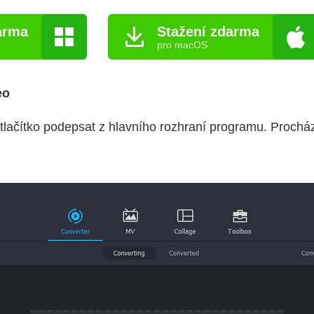
arma
Stažení zdarma
pro macOS
eo
tlačítko podepsat z hlavního rozhraní programu. Procház