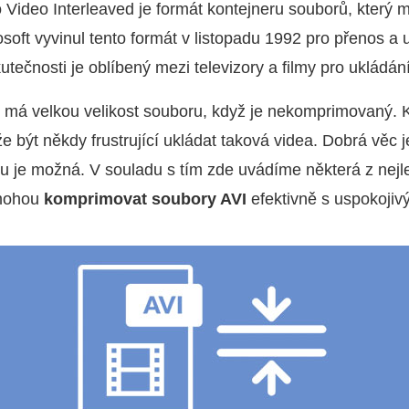
o Video Interleaved je formát kontejneru souborů, který
osoft vyvinul tento formát v listopadu 1992 pro přenos a
tečnosti je oblíbený mezi televizory a filmy pro ukládání
 má velkou velikost souboru, když je nekomprimovaný. 
e být někdy frustrující ukládat taková videa. Dobrá věc
u je možná. V souladu s tím zde uvádíme některá z nejl
omohou
komprimovat soubory AVI
efektivně s uspokojiv