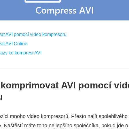
vat AVI pomocí video kompresoru
at AVI Online
otazy ke kompresi AVI
k komprimovat AVI pomocí vi
u
ozici mnoho video kompresorů. Přesto najít spolehlivého 
. Naštěstí máte toho nejlepšího společníka, pokud jde o