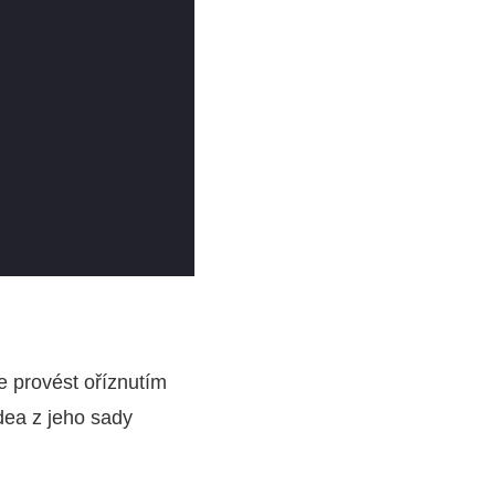
e provést oříznutím
dea z jeho sady