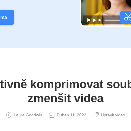
rma
ktivně komprimovat soub
zmenšit videa
Laura Goodwin
Duben 11, 2022
Upravit video