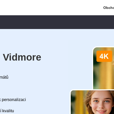
Obch
r Vidmore
rmátů
k personalizaci
 kvalitu