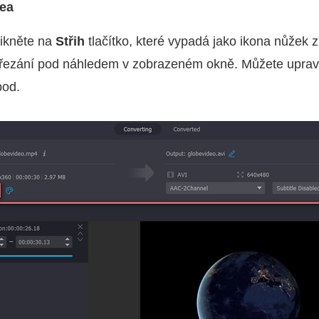
dea
likněte na
Střih
tlačítko, které vypadá jako ikona nůžek z
řezání pod náhledem v zobrazeném okně. Můžete upravit
bod.