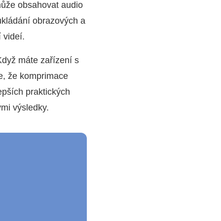
 může obsahovat audio
 ukládání obrazových a
 videí.
Když máte zařízení s
 je, že komprimace
epších praktických
ými výsledky.