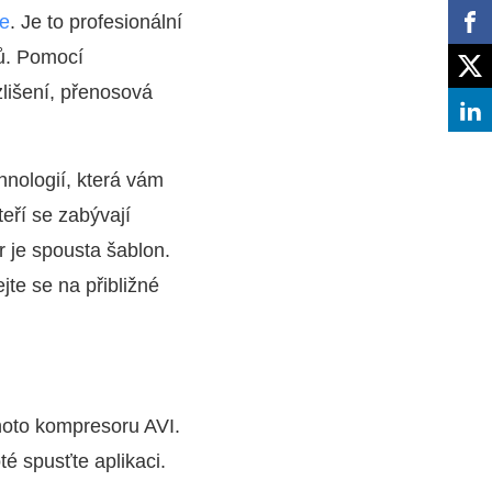
re
. Je to profesionální
tů. Pomocí
zlišení, přenosová
hnologií, která vám
eří se zabývají
r je spousta šablon.
te se na přibližné
ohoto kompresoru AVI.
é spusťte aplikaci.