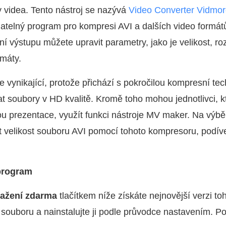
 videa. Tento nástroj se nazývá
Video Converter Vidmo
atelný program pro kompresi AVI a dalších video formá
ní výstupu můžete upravit parametry, jako je velikost, ro
rmáty.
 vynikající, protože přichází s pokročilou kompresní tec
soubory v HD kvalitě. Kromě toho mohou jednotlivci, kt
sou prezentace, využít funkci nástroje MV maker. Na výbě
 velikost souboru AVI pomocí tohoto kompresoru, podívej
 program
tažení zdarma
tlačítkem níže získáte nejnovější verzi t
souboru a nainstalujte ji podle průvodce nastavením. Pot