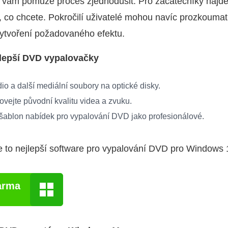
vám pomůže proces zjednodušit. Pro začátečníky najdet
o, co chcete. Pokročilí uživatelé mohou navíc prozkouma
vytvoření požadovaného efektu.
ejlepší DVD vypalovačky
io a další mediální soubory na optické disky.
ovejte původní kvalitu videa a zvuku.
šablon nabídek pro vypalování DVD jako profesionálové.
e to nejlepší software pro vypalování DVD pro Windows 1
arma