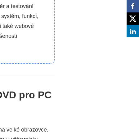
r a testování
 systém, funkcí,
si také webové
šenosti
 DVD pro PC
 na velké obrazovce.