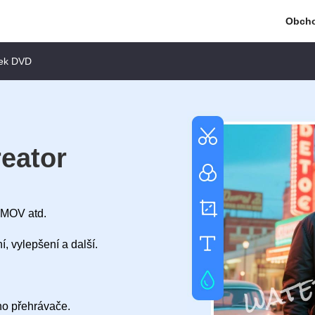
Obch
ček DVD
eator
 MOV atd.
í, vylepšení a další.
ho přehrávače.