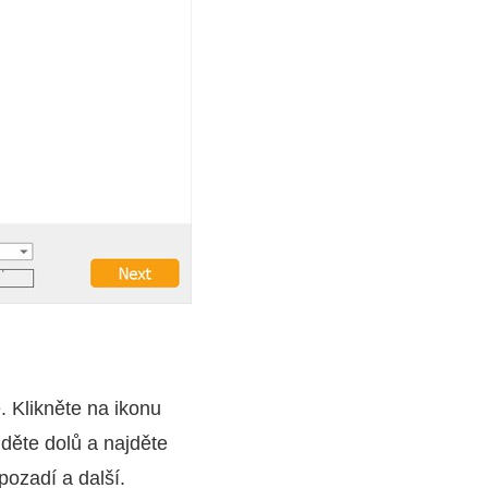
. Klikněte na ikonu
jděte dolů a najděte
pozadí a další.