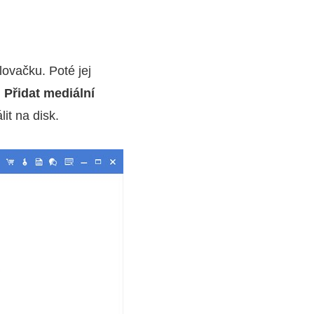
lovačku. Poté jej
u
Přidat mediální
it na disk.