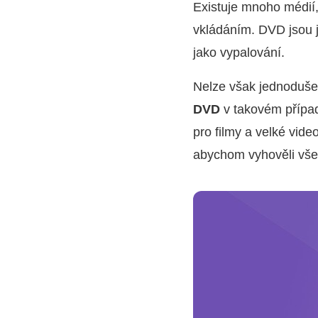
Existuje mnoho médií
vkládáním. DVD jsou
jako vypalování.
Nelze však jednoduše
DVD
v takovém případ
pro filmy a velké vid
abychom vyhověli vš