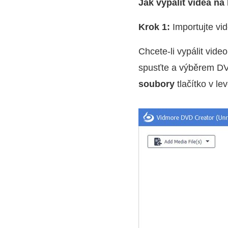
Jak vypálit videa n
Krok 1:
Importujte vi
Chcete-li vypálit vid
spusťte a výběrem DVD
soubory
tlačítko v le