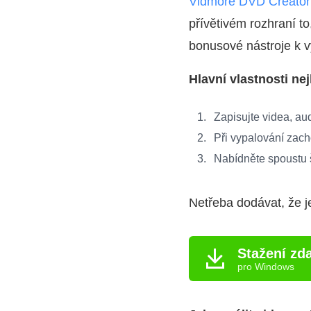
Vidmore DVD Creator
přívětivém rozhraní t
bonusové nástroje k 
Hlavní vlastnosti n
Zapisujte videa, aud
Při vypalování zach
Nabídněte spoustu 
Netřeba dodávat, že j
Stažení zd
pro Windows