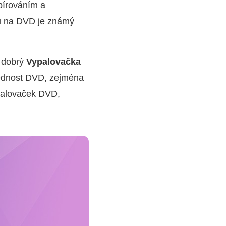
pírováním a
ů na DVD je známý
e dobrý
Vypalovačka
řednost DVD, zejména
ypalovaček DVD,