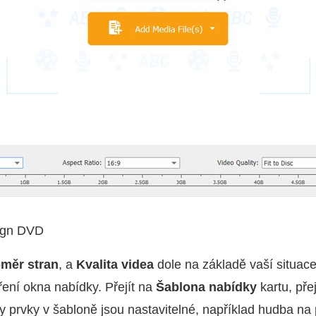
ign DVD
měr stran
, a
Kvalita videa
dole na základě vaší situace
ření okna nabídky. Přejít na
Šablona nabídky
kartu, pře
y prvky v šabloně jsou nastavitelné, například hudba na 