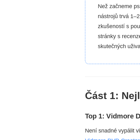
Než začneme psá
nástrojů trvá 1–
zkušeností s pou
stránky s recenz
skutečných uživat
Část 1: Ne
Top 1: Vidmore 
Není snadné vypálit v