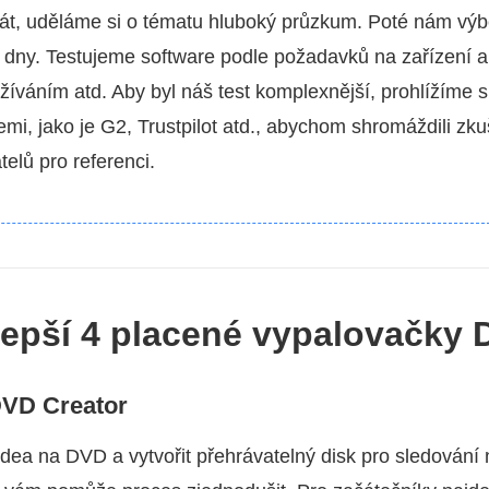
t, uděláme si o tématu hluboký průzkum. Poté nám výbě
2 dny. Testujeme software podle požadavků na zařízení a
žíváním atd. Aby byl náš test komplexnější, prohlížíme 
emi, jako je G2, Trustpilot atd., abychom shromáždili zku
elů pro referenci.
jlepší 4 placené vypalovačky
DVD Creator
idea na DVD a vytvořit přehrávatelný disk pro sledování