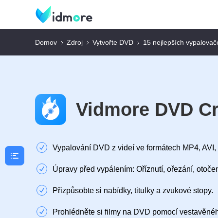
Domov
Zdroj
Vytvořte DVD
15 nejlepších vypalova
Vidmore DVD Cr
Vypalování DVD z videí ve formátech MP4, AVI,
Úpravy před vypálením: Oříznutí, ořezání, otočen
Přizpůsobte si nabídky, titulky a zvukové stopy.
Prohlédněte si filmy na DVD pomocí vestavěné