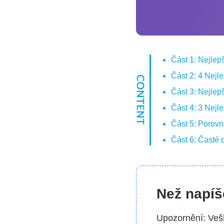
Část 1: Nejle
Část 2: 4 Nej
Část 3: Nejle
Část 4: 3 Nej
Část 5: Porov
Část 6: Časté
Než napíš
Upozornění: Veš