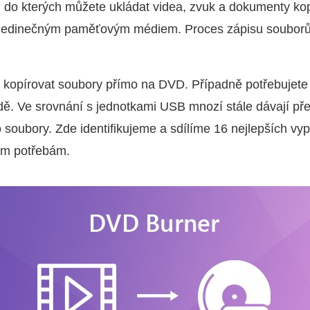
, do kterých můžete ukládat videa, zvuk a dokumenty ko
 jedinečným paměťovým médiem. Proces zápisu soubor
 kopírovat soubory přímo na DVD. Případně potřebujet
ě. Ve srovnání s jednotkami USB mnozí stále dávají p
eo soubory. Zde identifikujeme a sdílíme 16 nejlepších v
em potřebám.