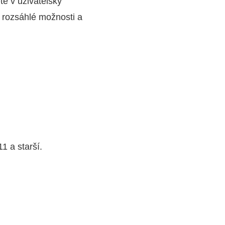
e v uživatelsky
t rozsáhlé možnosti a
1 a starší.