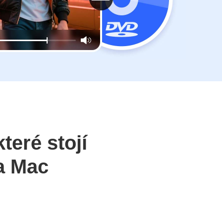
teré stojí
 a Mac