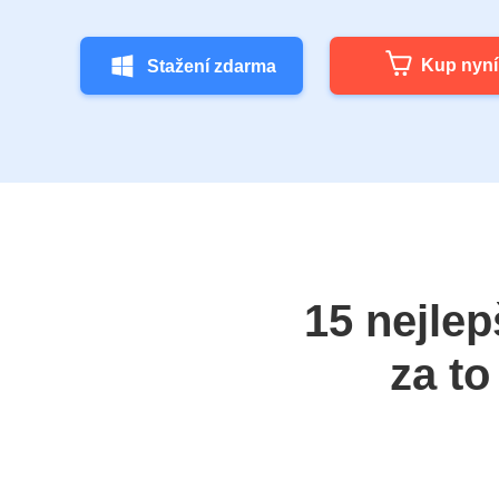
Kup nyní
Stažení zdarma
15 nejlep
za to