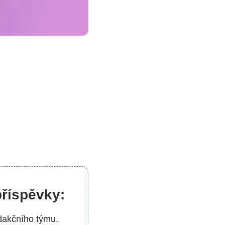
příspěvky:
dakčního týmu.