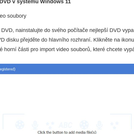
a DVD v systému Windows 11
deo soubory
eo DVD, nainstalujte do svého počítače nejlepší DVD vypa
 disku přejděte do hlavního rozhraní. Klikněte na ikon
vé horní části pro import video souborů, které chcete vypál