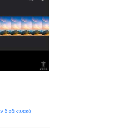
άν διαδικτυακά