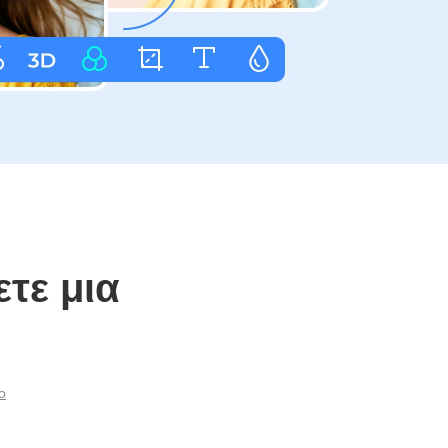
ετε μια
ο