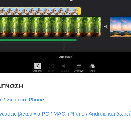
ΑΓΝΩΣΗ
 βίντεο στο iPhone
εύσεις βίντεο για PC / MAC, iPhone / Android και δωρε