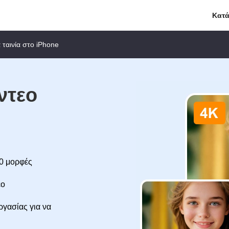
Κατ
 ταινία στο iPhone
ντεο
00 μορφές
εο
γασίας για να