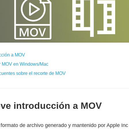
ucción a MOV
tar MOV en Windows/Mac
ecuentes sobre el recorte de MOV
reve introducción a MOV
formato de archivo generado y mantenido por Apple Inc