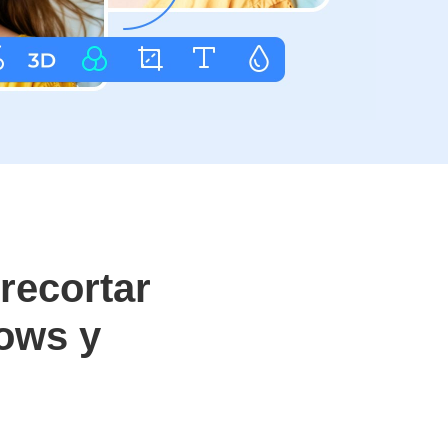
recortar
ows y