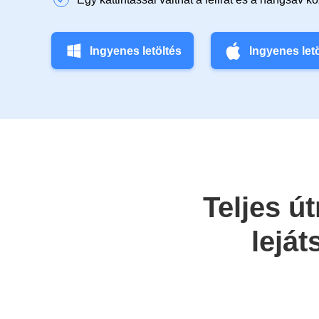
Ingyenes letöltés
Ingyenes let
Teljes ú
lejá