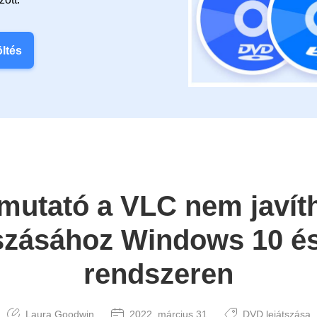
öltés
tmutató a VLC nem javí
tszásához Windows 10 é
rendszeren
Laura Goodwin
2022. március 31
DVD lejátszása