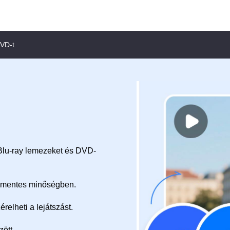
DVD-t
 Blu-ray lemezeket és DVD-
égmentes minőségben.
elheti a lejátszást.
zött.