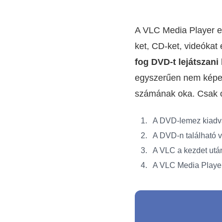
A VLC Media Player e
ket, CD-ket, videóka
fog DVD-t lejátszani
egyszerűen nem képes
számának oka. Csak ol
A DVD-lemez kiadv
A DVD-n található vi
A VLC a kezdet utá
A VLC Media Player