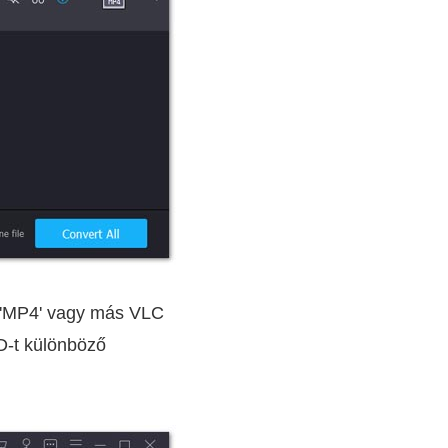
 az 'MP4' vagy más VLC
D-t különböző