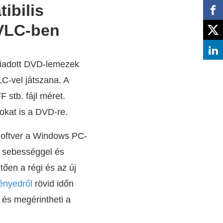
ibilis
 VLC-ben
kiadott DVD-lemezek
LC-vel játszana. A
stb. fájl méret.
okat is a DVD-re.
zoftver a Windows PC-
b sebességgel és
ően a régi és az új
ényedről
rövid időn
 és megérintheti a