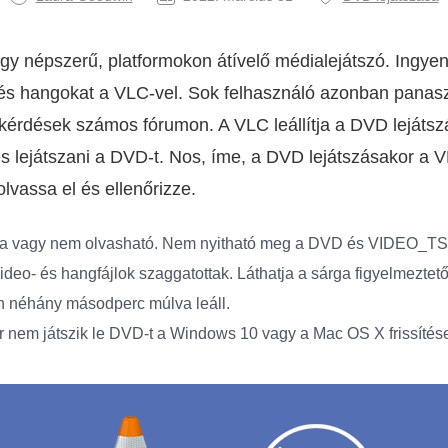
gy népszerű, platformokon átívelő médialejátszó. Ingye
t és hangokat a VLC-vel. Sok felhasználó azonban pana
kérdések számos fórumon. A VLC leállítja a DVD lejátsz
 lejátszani a DVD-t. Nos, íme, a DVD lejátszásakor a
vassa el és ellenőrizze.
a vagy nem olvasható. Nem nyitható meg a DVD és VIDEO_T
deo- és hangfájlok szaggatottak. Láthatja a sárga figyelmeztető 
n néhány másodperc múlva leáll.
 nem játszik le DVD-t a Windows 10 vagy a Mac OS X frissítése