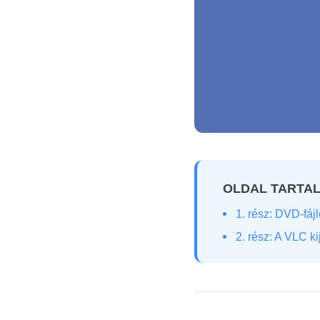
OLDAL TARTA
1. rész: DVD-fá
2. rész: A VLC k