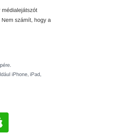
 médialejátszót
n. Nem számít, hogy a
pére.
ldául iPhone, iPad,