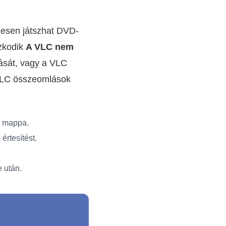
nesen játszhat DVD-
szkodik
A VLC nem
ását, vagy a VLC
 VLC összeomlások
S mappa.
értesítést.
 után.