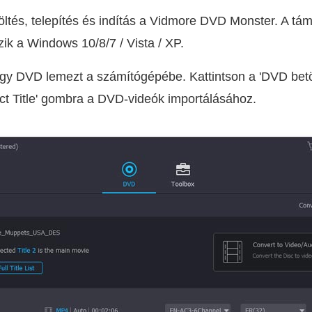
töltés, telepítés és indítás a Vidmore DVD Monster. A tá
ik a Windows 10/8/7 / Vista / XP.
gy DVD lemezt a számítógépébe. Kattintson a 'DVD betö
ect Title' gombra a DVD-videók importálásához.