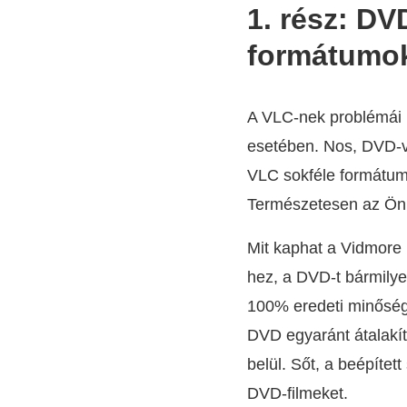
1. rész: DV
formátumok
A VLC-nek problémái 
esetében. Nos, DVD-v
VLC sokféle formátumo
Természetesen az Ön i
Mit kaphat a Vidmore
hez, a DVD-t bármily
100% eredeti minőségg
DVD egyaránt átalakí
belül. Sőt, a beépíte
DVD-filmeket.