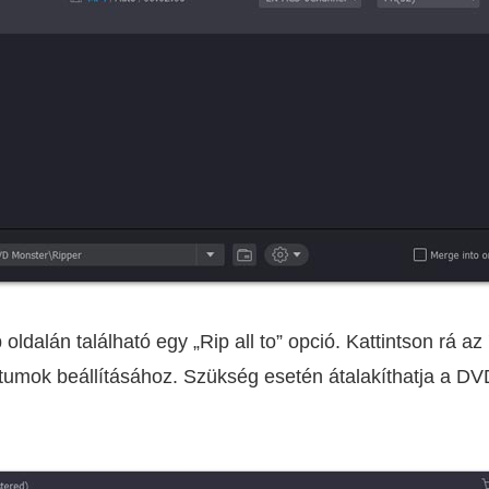
bb oldalán található egy „Rip all to” opció. Kattintson rá
átumok beállításához. Szükség esetén átalakíthatja a DV