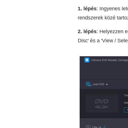
1. lépés
: Ingyenes le
rendszerek közé tartoz
2. lépés
: Helyezzen e
Disc' és a 'View / Sel