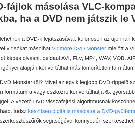
D-fájlok másolása VLC-kompat
ba, ha a DVD nem játszik le
lehetnek a DVD-k lejátszásával, különösen az újonnan 
el videókat másolhat
Vidmore DVD Monster
mielőtt a V
t képes olvasni, például AVI, FLV, MP4, WAV, VOB, AIFF 
gényei alapján konvertálhat más tömörítetlen formátum
 DVD Monster-től? Mivel az egyik legjobb DVD-rippelő s
en formátumra vagy eszközre konvertálhatja 6x gyorsab
el. A vezető DVD visszafejtési algoritmusnak köszönhet
tható. tudsz
készítsen digitális másolatot a DVD-gyűjtem
tt szerkesztőszűrők segítségével könnyedén szerkesztheti