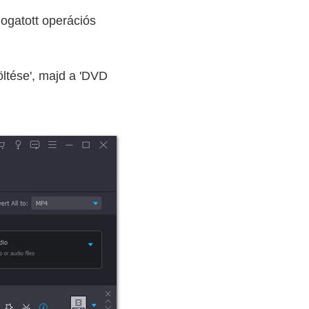
mogatott operációs
ltése', majd a 'DVD