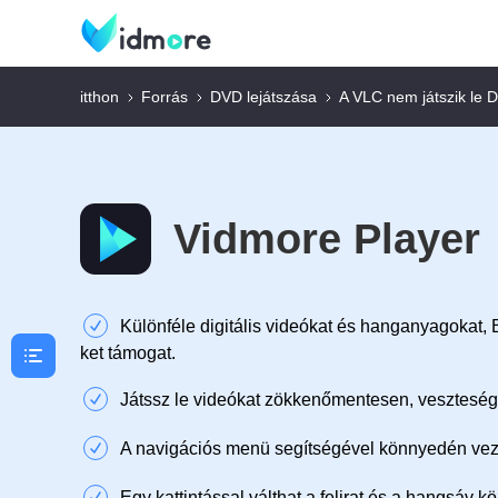
itthon
Forrás
DVD lejátszása
A VLC nem játszik le 
Vidmore Player
Különféle digitális videókat és hanganyagokat,
ket támogat.
Játssz le videókat zökkenőmentesen, vesztes
A navigációs menü segítségével könnyedén vezér
Egy kattintással válthat a felirat és a hangsáv kö