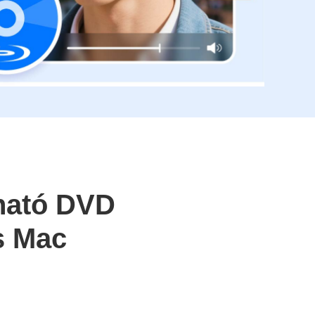
tható DVD
s Mac