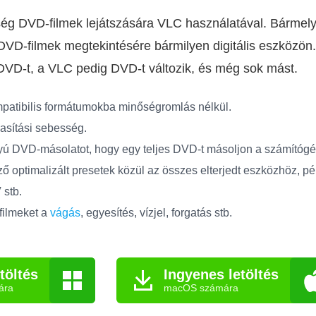
ég DVD-filmek lejátszására VLC használatával. Bármely
 DVD-filmek megtekintésére bármilyen digitális eszközö
DVD-t, a VLC pedig DVD-t változik, és még sok mást.
atibilis formátumokba minőségromlás nélkül.
sítási sebesség.
nyú DVD-másolatot, hogy egy teljes DVD-t másoljon a számítógé
 optimalizált presetek közül az összes elterjedt eszközhöz, pé
stb.
filmeket a
vágás
, egyesítés, vízjel, forgatás stb.
töltés
Ingyenes letöltés
ára
macOS számára