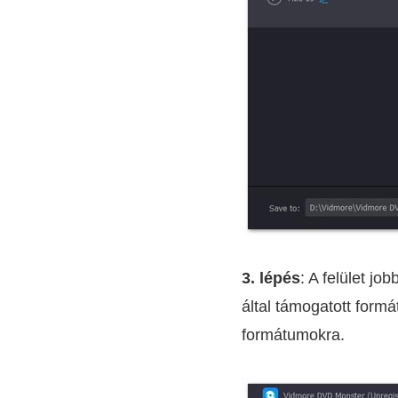
3. lépés
: A felület jo
által támogatott form
formátumokra.