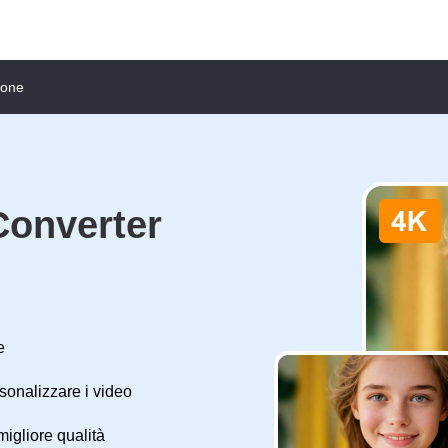
hone
Converter
e
rsonalizzare i video
igliore qualità