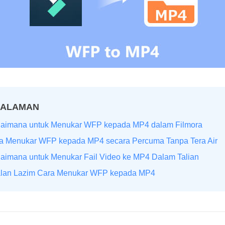
HALAMAN
gaimana untuk Menukar WFP kepada MP4 dalam Filmora
ra Menukar WFP kepada MP4 secara Percuma Tanpa Tera Air
aimana untuk Menukar Fail Video ke MP4 Dalam Talian
alan Lazim Cara Menukar WFP kepada MP4