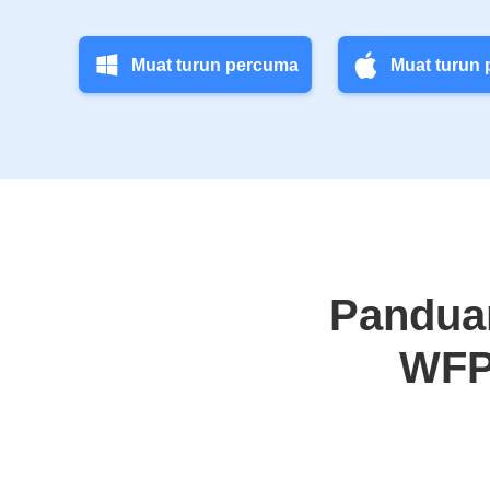
Muat turun percuma
Muat turun
Panduan
WFP 