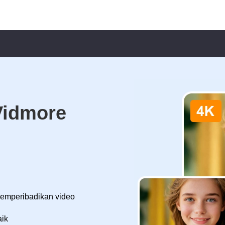
Vidmore
memperibadikan video
aik