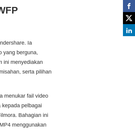
 WFP
ndershare. Ia
o yang berguna,
m ini menyediakan
isahan, serta pilihan
 menukar fail video
a kepada pelbagai
ilmora. Bahagian ini
e MP4 menggunakan