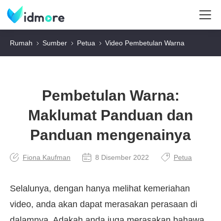
Rumah
Sumber
Petua
Video Pembetulan Warna
Pembetulan Warna:
Maklumat Panduan dan
Panduan mengenainya
Fiona Kaufman
8 Disember 2022
Petua
Selalunya, dengan hanya melihat kemeriahan
video, anda akan dapat merasakan perasaan di
dalamnya. Adakah anda juga merasakan bahawa