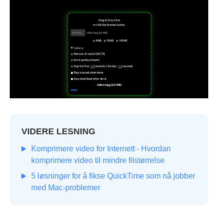
VIDERE LESNING
Komprimere video for Internett - Hvordan
komprimere video til mindre filstørrelse
5 løsninger for å fikse QuickTime som nå jobber
med Mac-problemer