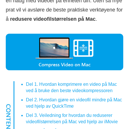
en haug med videoer på enheten din. Uten så mye
prat vil vi avsløre de beste praktiske verktøyene for
å
redusere videofilstørrelsen på Mac
.
Del 1. Hvordan komprimere en video på Mac
ved å bruke den beste videokompressoren
Del 2. Hvordan gjøre en videofil mindre på Mac
ved hjelp av QuickTime
Del 3. Veiledning for hvordan du reduserer
videofilstørrelsen på Mac ved hjelp av iMovie