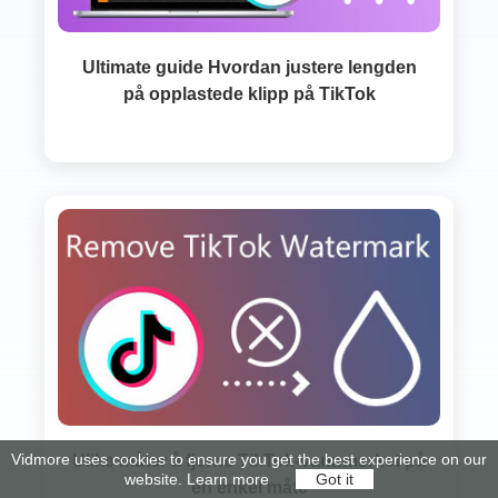
Ultimate guide Hvordan justere lengden
på opplastede klipp på TikTok
Vidmore uses cookies to ensure you get the best experience on our
Ulike måter å fjerne TikTok-vannmerket på
website.
Learn more
Got it
en enkel måte