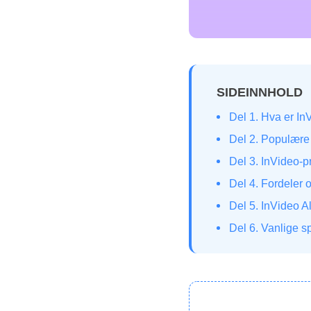
SIDEINNHOLD
Del 1. Hva er In
Del 2. Populære 
Del 3. InVideo-p
Del 4. Fordeler 
Del 5. InVideo Al
Del 6. Vanlige 