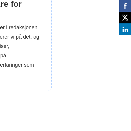
re for
ker i redaksjonen
erer vi på det, og
iser,
 på
 erfaringer som