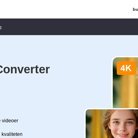
bu
g
Converter
e videoer
kvaliteten