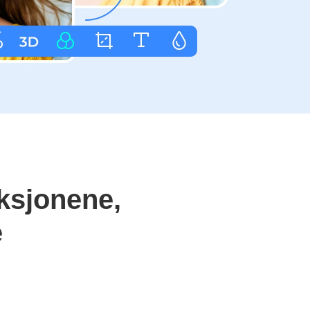
ksjonene,
e