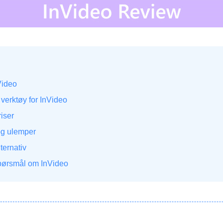
Video
verktøy for InVideo
riser
og ulemper
ternativ
spørsmål om InVideo