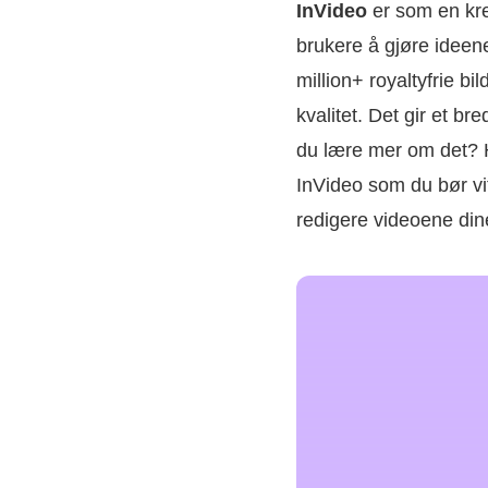
InVideo
er som en krea
brukere å gjøre ideen
million+ royaltyfrie bi
kvalitet. Det gir et b
du lære mer om det? Hv
InVideo som du bør vit
redigere videoene dine