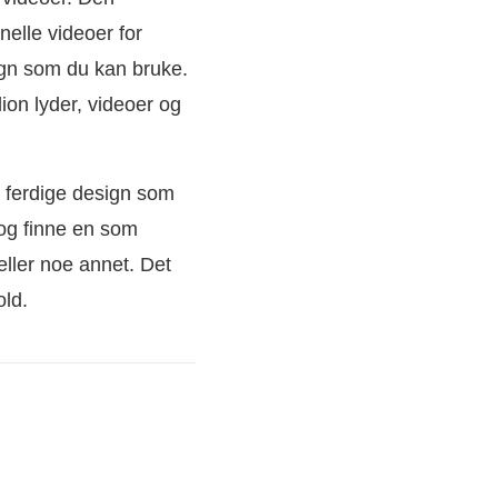
nelle videoer for
ign som du kan bruke.
lion lyder, videoer og
 ferdige design som
 og finne en som
eller noe annet. Det
old.