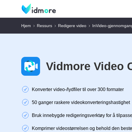
Hjem
Ressurs
Redigere video
InVideo-gjennomgan
Vidmore Video 
Konverter video-/lydfiler til over 300 formater
50 ganger raskere videokonverteringshastighet
Bruk innebygde redigeringsverktøy for å tilpass
Komprimer videostørrelsen og behold den beste 