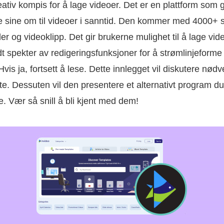
tiv kompis for å lage videoer. Det er en plattform som g
e sine om til videoer i sanntid. Den kommer med 4000+ 
lder og videoklipp. Det gir brukerne mulighet til å lage vid
redt spekter av redigeringsfunksjoner for å strømlinjeform
is ja, fortsett å lese. Dette innlegget vil diskutere nø
e. Dessuten vil den presentere et alternativt program du 
. Vær så snill å bli kjent med dem!