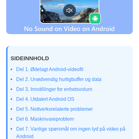
SIDEINNHOLD
Del 1. Ødelagt Android-videofil
Del 2. Unødvendig hurtigbuffer og data
Del 3. Innstillinger for enhetsvolum
Del 4. Utdatert Android OS
Del 5. Nettverksrelaterte problemer
Del 6. Maskinvareproblem
Del 7. Vanlige spørsmål om ingen lyd på video på
Android