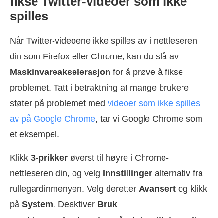
fikse Twitter-videoer som ikke
spilles
Når Twitter-videoene ikke spilles av i nettleseren
din som Firefox eller Chrome, kan du slå av
Maskinvareakselerasjon
for å prøve å fikse
problemet. Tatt i betraktning at mange brukere
støter på problemet med
videoer som ikke spilles
av på Google Chrome
, tar vi Google Chrome som
et eksempel.
Klikk
3-prikker
øverst til høyre i Chrome-
nettleseren din, og velg
Innstillinger
alternativ fra
rullegardinmenyen. Velg deretter
Avansert
og klikk
på
System
. Deaktiver
Bruk