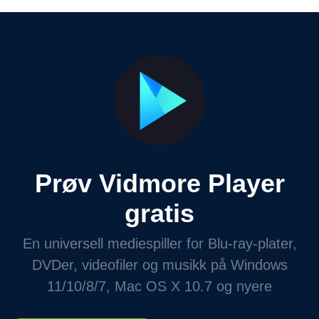
Prøv Vidmore Player
gratis
En universell mediespiller for Blu-ray-plater,
DVDer, videofiler og musikk på Windows
11/10/8/7, Mac OS X 10.7 og nyere