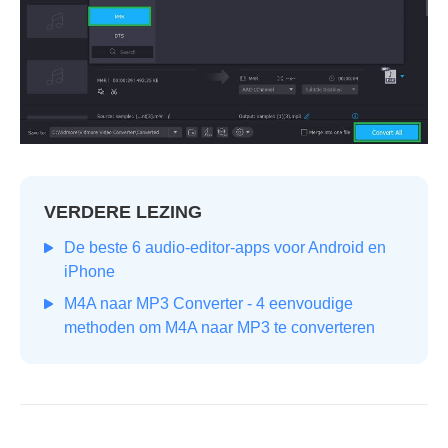
VERDERE LEZING
De beste 6 audio-editor-apps voor Android en
iPhone
M4A naar MP3 Converter - 4 eenvoudige
methoden om M4A naar MP3 te converteren