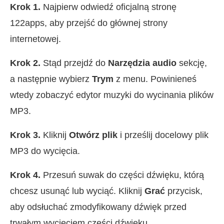
Krok 1.
Najpierw odwiedź oficjalną stronę
122apps, aby przejść do głównej strony
internetowej.
Krok 2.
Stąd przejdź do
Narzędzia audio
sekcję,
a następnie wybierz
Trym
z menu. Powinieneś
wtedy zobaczyć edytor muzyki do wycinania plików
MP3.
Krok 3.
Kliknij
Otwórz plik
i prześlij docelowy plik
MP3 do wycięcia.
Krok 4.
Przesuń suwak do części dźwięku, którą
chcesz usunąć lub wyciąć. Kliknij
Grać
przycisk,
aby odsłuchać zmodyfikowany dźwięk przed
trwałym wycięciem części dźwięku.