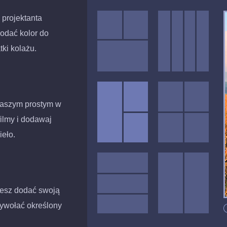
projektanta
dodać kolor do
tki kolażu.
naszym prostym w
filmy i dodawaj
ieło.
żesz dodać swoją
wywołać określony