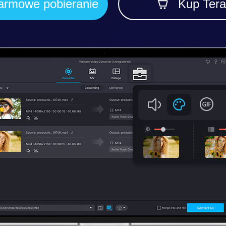
armowe pobieranie
Kup Tera