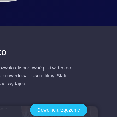
ko
ozwala eksportować pliki wideo do
ą konwertować swoje filmy. Stale
iej wydajne.
Dowolne urządzenie