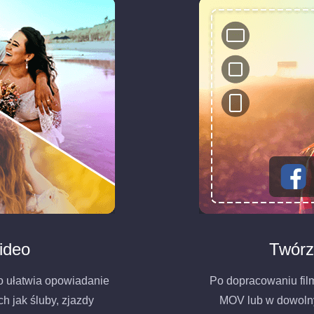
ideo
Twórz 
o ułatwia opowiadanie
Po dopracowaniu fil
ch jak śluby, zjazdy
MOV lub w dowoln