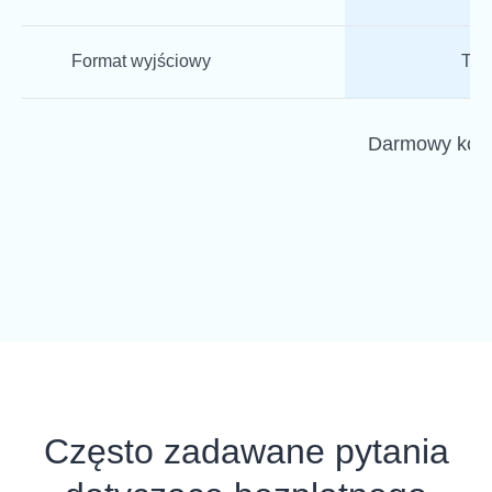
Format wyjściowy
Tyl
Darmowy konw
Często zadawane pytania