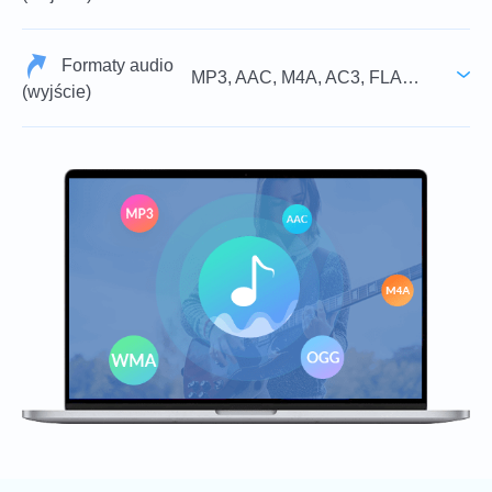
Formaty audio
MP3, AAC, M4A, AC3, FLAC, WMA, WAV, AIFF, M4B, M4R, MKA
(wyjście)