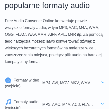
popularne formaty audio
Free Audio Converter Online konwertuje prawie
wszystkie formaty audio, w tym MP3, AAC, M4A, WMA,
OGG, FLAC, WAV, AMR, AIFF, APE, M4R itp. Za pomocą
tego narzędzia możesz łatwo konwertować dźwięk z
większych bezstratnych formatów na mniejsze w celu
zaoszczędzenia miejsca, przełącz plik audio na bardziej
kompatybilny format.
Formaty wideo
MP4, AVI, MOV, MKV, WMV, M4V, FLV, WebM, VOB, 3GP, MPG, MPEG, TS, MTS, M2TS, TRP, TOD, MOD, RMVB, RM, DAT
(wejście)
Formaty audio
MP3, AAC, M4A, AC3, FLAC, WMA, WAV, AIFF, M4B, M4R, MKA, MP2, OGG, APE, RA, RAM
(wejście)