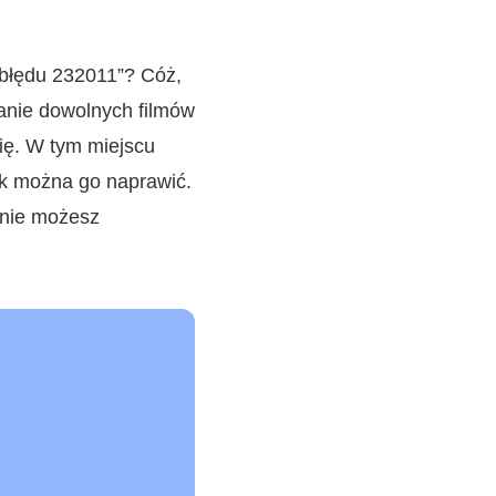
 błędu 232011”? Cóż,
anie dowolnych filmów
się. W tym miejscu
jak można go naprawić.
pnie możesz