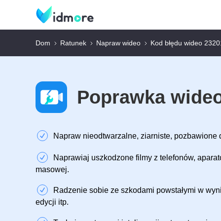
Dom
Ratunek
Napraw wideo
Kod błędu wideo 2320
Poprawka wide
Napraw nieodtwarzalne, ziarniste, pozbawione d
Naprawiaj uszkodzone filmy z telefonów, apara
masowej.
Radzenie sobie ze szkodami powstałymi w wynik
edycji itp.