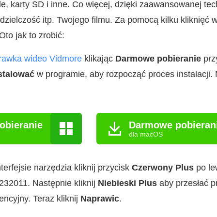
de, karty SD i inne. Co więcej, dzięki zaawansowanej tec
zdzielczość itp. Twojego filmu. Za pomocą kilku kliknięć
Oto jak to zrobić:
rawka wideo Vidmore
klikając
Darmowe pobieranie
przy
stalować
w programie, aby rozpocząć proces instalacji.
obieranie
Darmowe pobieran
dla macOS
rfejsie narzędzia kliknij przycisk
Czerwony Plus
po le
232011. Następnie kliknij
Niebieski Plus
aby przesłać pr
encyjny. Teraz kliknij
Naprawic
.