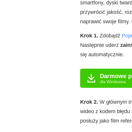
smartfony, dyski twar
przywrócić jakość, ro
naprawić swoje filmy. 
Krok 1.
Zdobądź
Pop
Następnie uderz
zain
się automatycznie.
Darmowe p
dla Windowsa
Krok 2.
W głównym inte
wideo z kodem błędu 
posłuży jako film refer