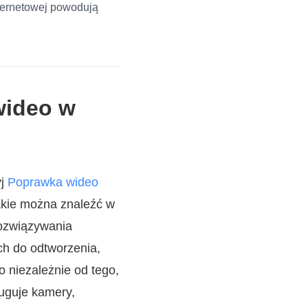
nternetowej powodują
wideo w
yj
Poprawka wideo
jakie można znaleźć w
rozwiązywania
h do odtworzenia,
o niezależnie od tego,
uguje kamery,