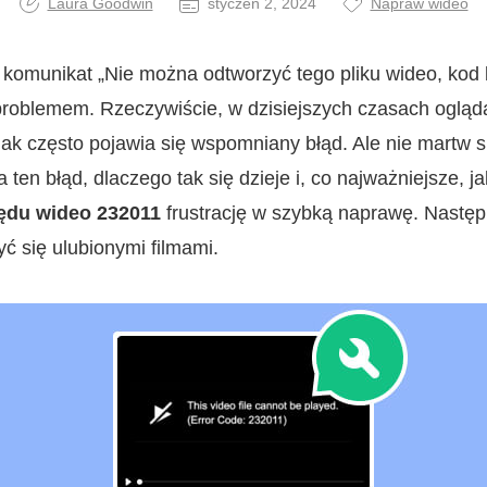
Laura Goodwin
styczeń 2, 2024
Napraw wideo
ę komunikat „Nie można odtworzyć tego pliku wideo, kod
 problemem. Rzeczywiście, w dzisiejszych czasach ogląd
dnak często pojawia się wspomniany błąd. Ale nie martw 
 ten błąd, dlaczego tak się dzieje i, co najważniejsze, 
ędu wideo 232011
frustrację w szybką naprawę. Nastę
 się ulubionymi filmami.