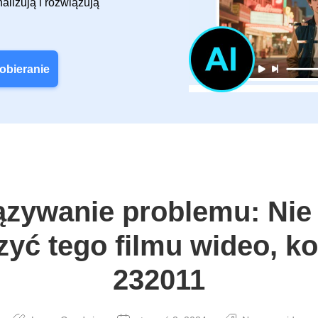
alizują i rozwiązują
obieranie
zywanie problemu: Nie
yć tego filmu wideo, k
232011