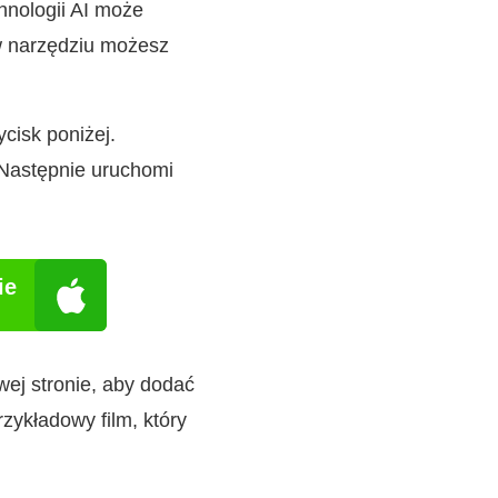
hnologii AI może
 w narzędziu możesz
cisk poniżej.
 Następnie uruchomi
ie
wej stronie, aby dodać
zykładowy film, który