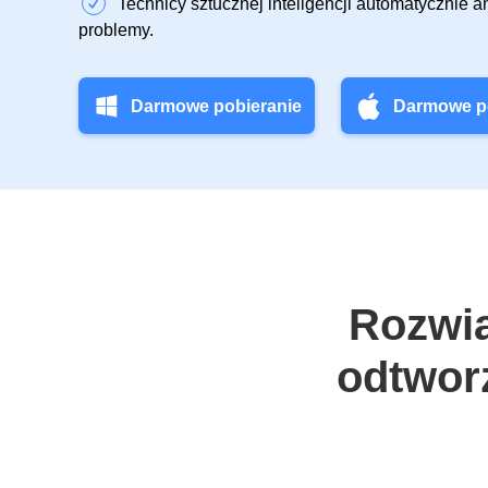
Technicy sztucznej inteligencji automatycznie an
problemy.
Darmowe pobieranie
Darmowe p
Rozwią
odtworz