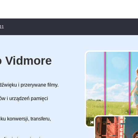
11
o Vidmore
źwięku i przerywane filmy.
tów i urządzeń pamięci
u konwersji, transferu,