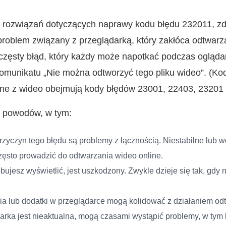
 rozwiązań dotyczących naprawy kodu błędu 232011, zde
roblem związany z przeglądarką, który zakłóca odtwarza
o częsty błąd, który każdy może napotkać podczas oglądan
komunikatu „Nie można odtworzyć tego pliku wideo”. (Ko
ne z wideo obejmują kody błędów 23001, 22403, 23201 i 
u powodów, w tym:
zyczyn tego błędu są problemy z łącznością. Niestabilne lub 
zęsto prowadzić do odtwarzania wideo online.
óbujesz wyświetlić, jest uszkodzony. Zwykle dzieje się tak, gdy
ia lub dodatki w przeglądarce mogą kolidować z działaniem od
arka jest nieaktualna, mogą czasami wystąpić problemy, w tym