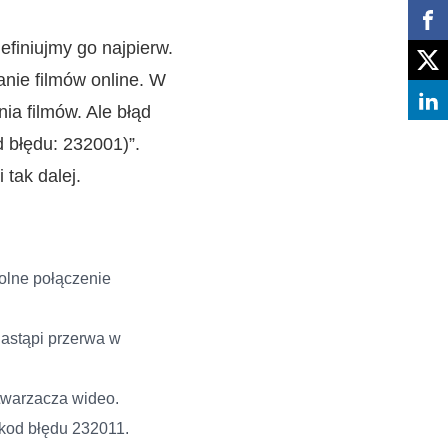
finiujmy go najpierw.
nie filmów online. W
ia filmów. Ale błąd
d błędu: 232001)”.
tak dalej.
wolne połączenie
 nastąpi przerwa w
twarzacza wideo.
 kod błędu 232011.