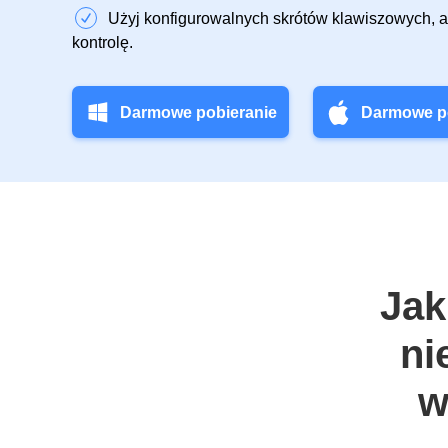
Użyj konfigurowalnych skrótów klawiszowych, 
kontrolę.
Darmowe pobieranie
Darmowe p
Jak
ni
w