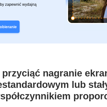
aby zapewnić wydajną
obieranie
 przyciąć nagranie ekra
estandardowym lub sta
spółczynnikiem proporc