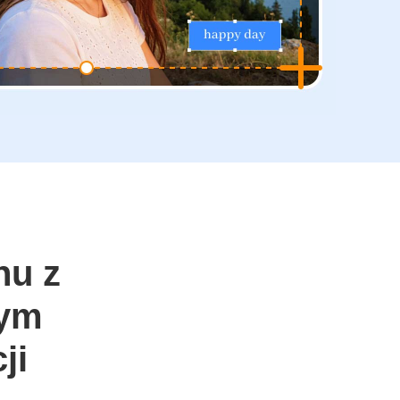
nu z
łym
ji