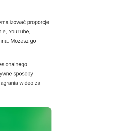
tymalizować proporcje
mie, YouTube,
chna. Możesz go
fesjonalnego
atywne sposoby
nagrania wideo za