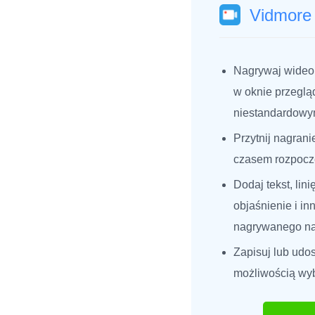
Vidmore
Nagrywaj wideo 
w oknie przegląd
niestandardowym
Przytnij nagran
czasem rozpoczę
Dodaj tekst, linię
objaśnienie i in
nagrywanego na
Zapisuj lub udos
możliwością wy