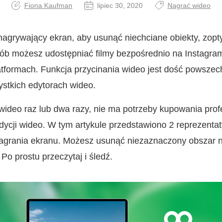
Fiona Kaufman
lipiec 30, 2020
Nagrać wideo
nagrywający ekran, aby usunąć niechciane obiekty, zop
osób możesz udostępniać filmy bezpośrednio na Instagra
latformach. Funkcja przycinania wideo jest dość powsze
ystkich edytorach wideo.
 wideo raz lub dwa razy, nie ma potrzeby kupowania pro
ycji wideo. W tym artykule przedstawiono 2 reprezent
nagrania ekranu. Możesz usunąć niezaznaczony obszar 
 Po prostu przeczytaj i śledź.