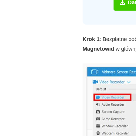
Da
Krok 1
: Bezpłatne po
Magnetowid
w główny