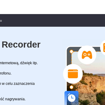
nu
 Recorder
nternetową, dźwięk itp.
rofonu.
m w celu zaznaczenia
ść nagrywania.