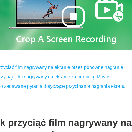
rzyciąć film nagrywany na ekranie przez ponowne nagranie
rzyciąć film nagrywany na ekranie za pomocą iMovie
to zadawane pytania dotyczące przycinania nagrania ekranu
k przyciąć film nagrywany na