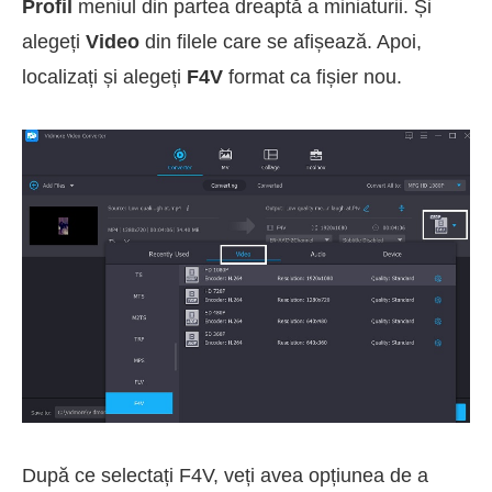
Profil
meniul din partea dreaptă a miniaturii. Și
alegeți
Video
din filele care se afișează. Apoi,
localizați și alegeți
F4V
format ca fișier nou.
După ce selectați F4V, veți avea opțiunea de a