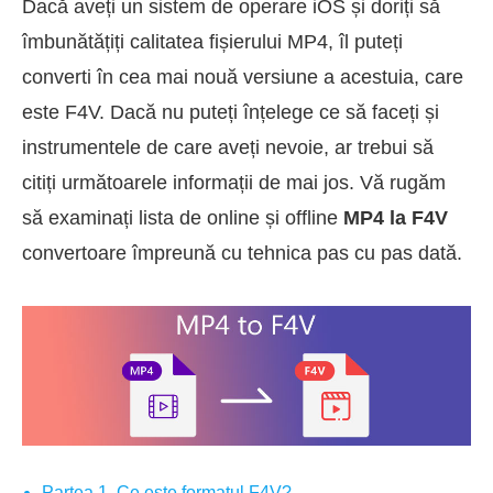
Dacă aveți un sistem de operare iOS și doriți să
îmbunătățiți calitatea fișierului MP4, îl puteți
converti în cea mai nouă versiune a acestuia, care
este F4V. Dacă nu puteți înțelege ce să faceți și
instrumentele de care aveți nevoie, ar trebui să
citiți următoarele informații de mai jos. Vă rugăm
să examinați lista de online și offline
MP4 la F4V
convertoare împreună cu tehnica pas cu pas dată.
Partea 1. Ce este formatul F4V?