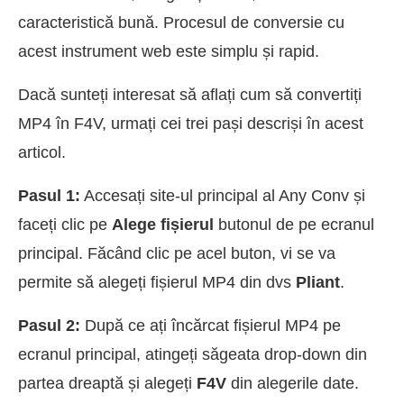
caracteristică bună. Procesul de conversie cu
acest instrument web este simplu și rapid.
Dacă sunteți interesat să aflați cum să convertiți
MP4 în F4V, urmați cei trei pași descriși în acest
articol.
Pasul 1:
Accesați site-ul principal al Any Conv și
faceți clic pe
Alege fișierul
butonul de pe ecranul
principal. Făcând clic pe acel buton, vi se va
permite să alegeți fișierul MP4 din dvs
Pliant
.
Pasul 2:
După ce ați încărcat fișierul MP4 pe
ecranul principal, atingeți săgeata drop-down din
partea dreaptă și alegeți
F4V
din alegerile date.