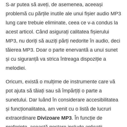
S-ar putea să aveți, de asemenea, aceeași
problemă cu părțile inutile ale unui fișier audio MP3
lung care trebuie eliminate, ceea ce v-a condus la
acest articol. Când asigurați calitatea fișierului
MP3, nu doriți să auziți părți nedorite în audio, deci
tăierea MP3. Doar o parte enervantă a unui sunet
și cu siguranță va strica întreaga dispoziție a
melodiei.
Oricum, există o mulțime de instrumente care vă
pot ajuta să tăiați sau să împărțiți o parte a
sunetului. Dar luând în considerare accesibilitatea
și funcționalitatea, am venit cu o listă de lucruri
extraordinare
Divizoare MP3
. În funcție de
preferințe, această postare include aplicații