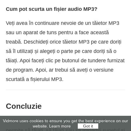
Cum pot scurta un fișier audio MP3?
Veți avea în continuare nevoie de un tăietor MP3
sau un aparat de tuns pentru a face această
treabă. Deschideți orice tăietor MP3 pe care doriți
să îl utilizați și alegeți o parte pe care doriți să o
tăiați. Apoi faceți clic pe butonul de tundere furnizat
de program. Apoi, ar trebui să aveți o versiune
scurtată a fișierului MP3.
Concluzie
Toate instrumentele menționate mai sus vă vor
Vidmore uses cookies to ensure you get the best experience on our
website.
Learn more
Got it
permite să tăiați, să tăiați sau să împărțiți sunetul și