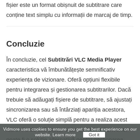
fișier este un format obișnuit de subtitrare care
conține text simplu cu informații de marcaj de timp.
Concluzie
În concluzie, cel
Subtitrări VLC Media Player
caracteristica vă îmbunătățește semnificativ
experiența de vizionare. Oferă opțiuni flexibile
pentru integrarea și gestionarea subtitrarilor. Dacă
trebuie să adăugați fișiere de subtitrare, să ajustați
sincronizarea sau să întârziați apariția acestora,
VLC oferă o soluție simplă pentru a realiza acest
Vidmore uses cookies to ensure you get the best experience on our
lucru. Pe de altă parte, Vidmore Video Converter
website.
Learn more
Got it
poate fi o soluție alternativă pentru gestionarea