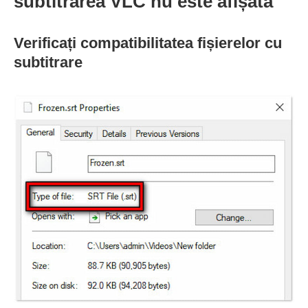
subtitrarea VLC nu este afișată
Verificați compatibilitatea fișierelor cu
subtitrare