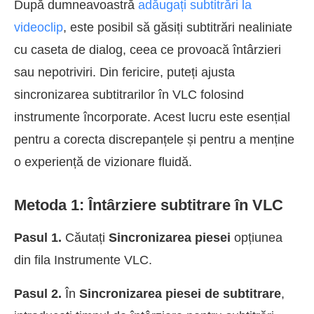
După dumneavoastră
adăugați subtitrări la
videoclip
, este posibil să găsiți subtitrări nealiniate
cu caseta de dialog, ceea ce provoacă întârzieri
sau nepotriviri. Din fericire, puteți ajusta
sincronizarea subtitrarilor în VLC folosind
instrumente încorporate. Acest lucru este esențial
pentru a corecta discrepanțele și pentru a menține
o experiență de vizionare fluidă.
Metoda 1: Întârziere subtitrare în VLC
Pasul 1.
Căutați
Sincronizarea piesei
opțiunea
din fila Instrumente VLC.
Pasul 2.
În
Sincronizarea piesei de subtitrare
,