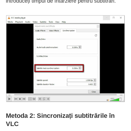
introduceți timpul de întârziere pentru subtitrări.
Metoda 2: Sincronizați subtitrările în
VLC