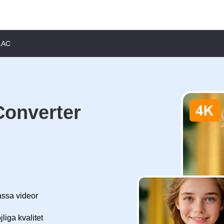
ALAC
Converter
assa videor
iga kvalitet