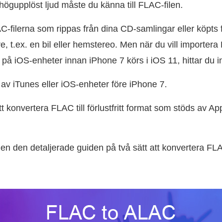
ögupplöst ljud måste du känna till FLAC-filen.
-filerna som rippas från dina CD-samlingar eller köpts 
, t.ex. en bil eller hemstereo. Men när du vill importera F
å iOS-enheter innan iPhone 7 körs i iOS 11, hittar du in
av iTunes eller iOS-enheter före iPhone 7.
t konvertera FLAC till förlustfritt format som stöds av A
 men den detaljerade guiden på två sätt att konvertera FLA