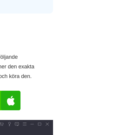
följande
ner den exakta
 och köra den.