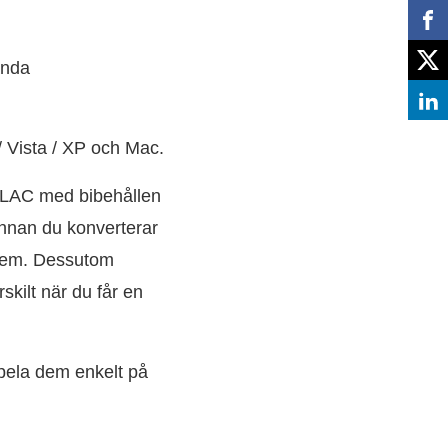
ända
 Vista / XP och Mac.
 ALAC med bibehållen
 Innan du konverterar
p dem. Dessutom
kilt när du får en
spela dem enkelt på