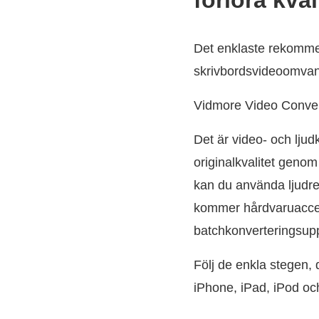
förlora kval
Det enklaste rekommen
skrivbordsvideoomva
Vidmore Video Conver
Det är video- och lju
originalkvalitet genom
kan du använda ljudre
kommer hårdvaruaccele
batchkonverteringsupp
Följ de enkla stegen, 
iPhone, iPad, iPod oc