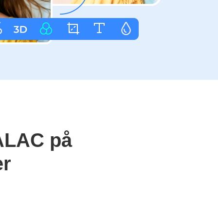
 ALAC på
er