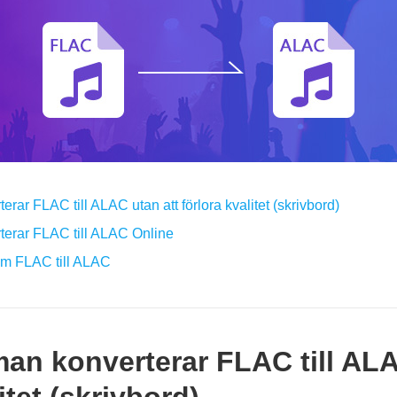
rar FLAC till ALAC utan att förlora kvalitet (skrivbord)
terar FLAC till ALAC Online
 om FLAC till ALAC
man konverterar FLAC till ALA