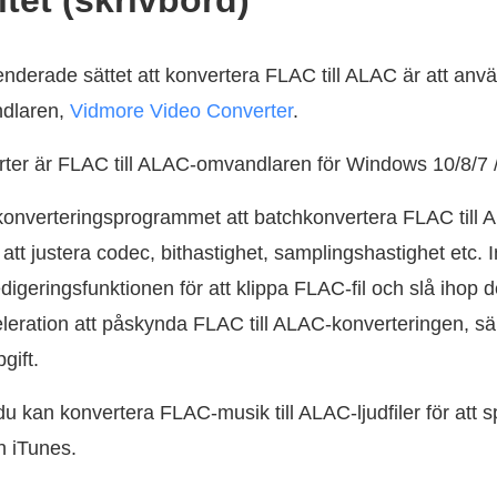
itet (skrivbord)
derade sättet att konvertera FLAC till ALAC är att anv
ndlaren,
Vidmore Video Converter
.
ter är FLAC till ALAC-omvandlaren för Windows 10/8/7 /
dkonverteringsprogrammet att batchkonvertera FLAC till
 att justera codec, bithastighet, samplingshastighet etc.
digeringsfunktionen för att klippa FLAC-fil och slå iho
ration att påskynda FLAC till ALAC-konverteringen, särs
gift.
du kan konvertera FLAC-musik till ALAC-ljudfiler för att 
h iTunes.