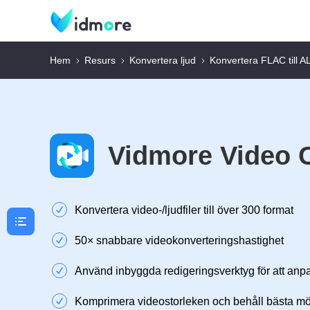
Hem
Resurs
Konvertera ljud
Konvertera FLAC till 
Vidmore Video 
Konvertera video-/ljudfiler till över 300 format
50× snabbare videokonverteringshastighet
Använd inbyggda redigeringsverktyg för att anp
Komprimera videostorleken och behåll bästa möjl