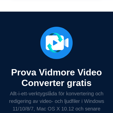
Prova Vidmore Video
Converter gratis
Allt-i-ett-verktygslåda för konvertering och
redigering av video- och ljudfiler i Windows
11/10/8/7, Mac OS X 10.12 och senare