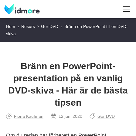
Hem
Resurs
Gör DVD
Bränn en PowerPoint till en DVD-
skiva
Bränn en PowerPoint-
presentation på en vanlig
DVD-skiva - Här är de bästa
tipsen
Fiona Kaufman
12 juni 2020
Gör DVD
Om du redan har förberett en PowerPoint-