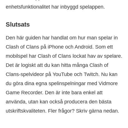
enhetsfunktionalitet har inbyggd spelappen.
Slutsats
Den här guiden har handlat om hur man spelar in
Clash of Clans på iPhone och Android. Som ett
mobilspel har Clash of Clans lockat hav av spelare.
Det är logiskt att du kan hitta många Clash of
Clans-spelvideor på YouTube och Twitch. Nu kan
du göra dina egna spelinspelningar med Vidmore
Game Recorder. Den är inte bara enkel att
använda, utan kan också producera den bästa
utskriftskvaliteten. Fler frågor? Skriv gärna nedan.