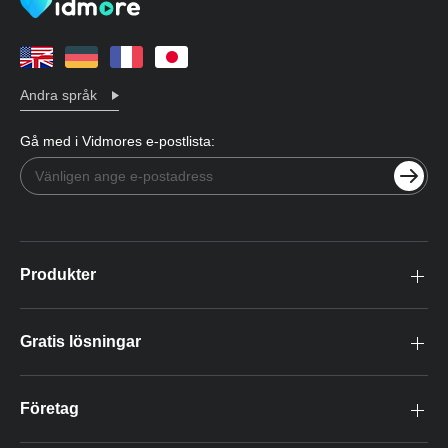
Andra språk
Gå med i Vidmores e-postlista:
Produkter
Gratis lösningar
Företag