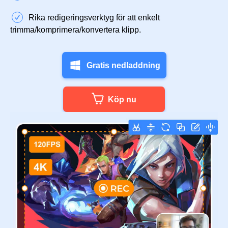
Rika redigeringsverktyg för att enkelt
trimma/komprimera/konvertera klipp.
Gratis nedladdning
Köp nu