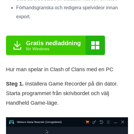
Förhandsgranska och redigera spelvideor innan
export.
Gratis nedladdning
för Windows
Hur man spelar in Clash of Clans med en PC
Steg 1.
Installera Game Recorder på din dator.
Starta programmet från skrivbordet och välj
Handheld Game-läge.