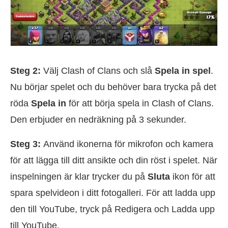
Steg 2:
Välj Clash of Clans och slå
Spela in spel
.
Nu börjar spelet och du behöver bara trycka på det
röda
Spela in
för att börja spela in Clash of Clans.
Den erbjuder en nedräkning på 3 sekunder.
Steg 3:
Använd ikonerna för mikrofon och kamera
för att lägga till ditt ansikte och din röst i spelet. När
inspelningen är klar trycker du på
Sluta
ikon för att
spara spelvideon i ditt fotogalleri. För att ladda upp
den till YouTube, tryck på Redigera och Ladda upp
till YouTube.