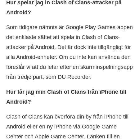
Hur spelar jag in Clash of Clans-attacker på
Android?
Som tidigare nämnts är Google Play Games-appen
det enklaste sättet att spela in Clash of Clans-
attacker på Android. Det är dock inte tillgängligt för
alla Android-enheter. Om du inte kan använda den
föreslår vi att du letar efter en skärminspelningsapp
från tredje part, som DU Recorder.
Hur får jag min Clash of Clans från iPhone till
Android?
Clash of Clans kan överföra din by från iPhone till
Android eller en ny iPhone via Google Game
Center och Apple Game Center. Länken till en