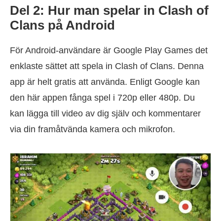
Del 2: Hur man spelar in Clash of
Clans på Android
För Android-användare är Google Play Games det
enklaste sättet att spela in Clash of Clans. Denna
app är helt gratis att använda. Enligt Google kan
den här appen fånga spel i 720p eller 480p. Du
kan lägga till video av dig själv och kommentarer
via din framåtvända kamera och mikrofon.