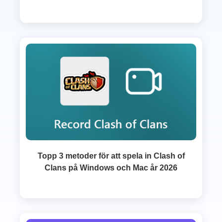
Topp 3 metoder för att spela in Clash of
Clans på Windows och Mac år 2026