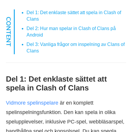
Del 1: Det enklaste sättet att spela in Clash of
Clans
Del 2: Hur man spelar in Clash of Clans på
Android
Del 3: Vanliga frågor om inspelning av Clans of
Clans
Del 1: Det enklaste sättet att
spela in Clash of Clans
Vidmore spelinspelare
är en komplett
spelinspelningsfunktion. Den kan spela in olika
spelupplevelser, inklusive PC-spel, webbläsarspel,
handhållna spel och konsolspel. Du kan spegla