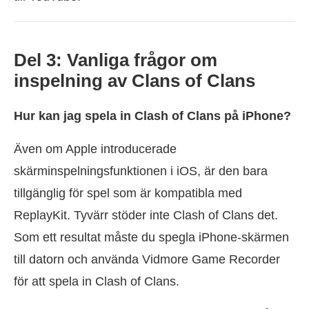
Del 3: Vanliga frågor om
inspelning av Clans of Clans
Hur kan jag spela in Clash of Clans på iPhone?
Även om Apple introducerade
skärminspelningsfunktionen i iOS, är den bara
tillgänglig för spel som är kompatibla med
ReplayKit. Tyvärr stöder inte Clash of Clans det.
Som ett resultat måste du spegla iPhone-skärmen
till datorn och använda Vidmore Game Recorder
för att spela in Clash of Clans.