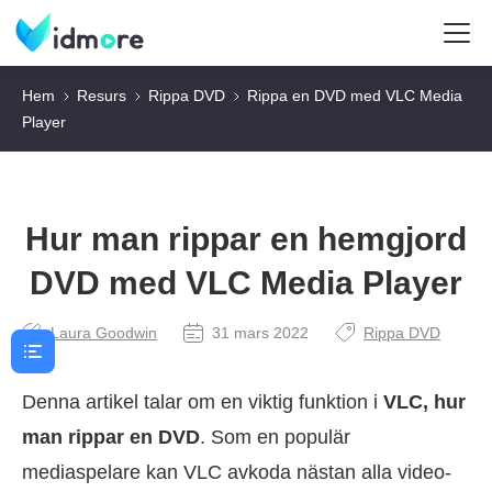
Hem
Resurs
Rippa DVD
Rippa en DVD med VLC Media
Player
Hur man rippar en hemgjord
DVD med VLC Media Player
Laura Goodwin
31 mars 2022
Rippa DVD
Denna artikel talar om en viktig funktion i
VLC, hur
man rippar en DVD
. Som en populär
mediaspelare kan VLC avkoda nästan alla video-