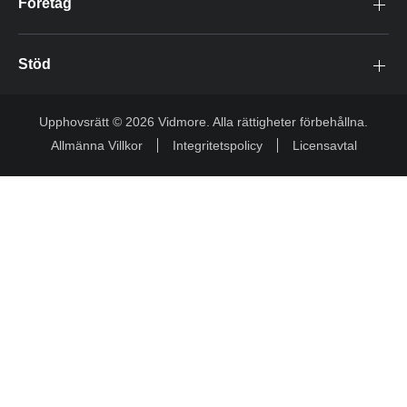
Företag
Stöd
Upphovsrätt © 2026 Vidmore. Alla rättigheter förbehållna.
Allmänna Villkor
Integritetspolicy
Licensavtal