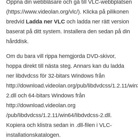
Öppna din webbläsare och gå till VLC-webbplatsen
(https://www.videolan.org/vlc/). Klicka på pilikonen
bredvid
Ladda ner VLC
och ladda ner rätt version
baserat på ditt system. Installera den sedan på din
hårddisk.
Om du bara vill rippa hemgjorda DVD-skivor,
hoppa direkt till nästa steg. Annars kan du ladda
ner libdvdcss för 32-bitars Windows från
http://download.videolan.org/pub/libdvdcss/1.2.11/win
2.dll och 64-bitars Windows från
http://download.videolan.org
/pub/libdvdcss/1.2.11/win64/libdvdcss-2.dll.
Kopiera och klistra sedan in .dll-filen i VLC-
installationskatalogen.